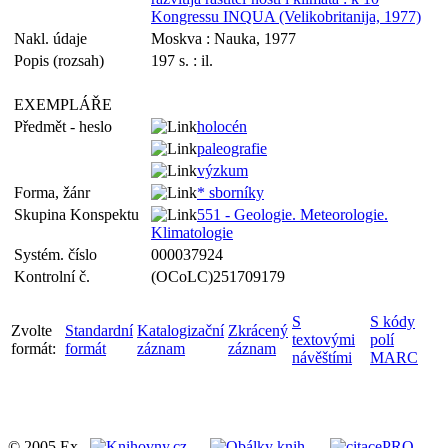
Kongressu INQUA (Velikobritanija, 1977)
Nakl. údaje
Moskva : Nauka, 1977
Popis (rozsah)
197 s. : il.
EXEMPLÁŘE
Předmět - heslo
holocén
paleografie
výzkum
Forma, žánr
* sborníky
Skupina Konspektu
551 - Geologie. Meteorologie.
Klimatologie
Systém. číslo
000037924
Kontrolní č.
(OCoLC)251709179
S
S kódy
Zvolte
Standardní
Katalogizační
Zkrácený
textovými
polí
formát:
formát
záznam
záznam
návěštími
MARC
© 2005 Ex