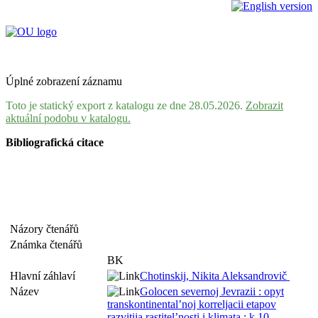
Úplné zobrazení záznamu
Toto je statický export z katalogu ze dne 28.05.2026.
Zobrazit
aktuální podobu v katalogu.
Bibliografická citace
Názory čtenářů
Známka čtenářů
BK
Hlavní záhlaví
Chotinskij, Nikita Aleksandrovič
Název
Golocen severnoj Jevrazii : opyt
transkontinental’noj korreljacii etapov
razvitija rastitel’nosti i klimata : k 10