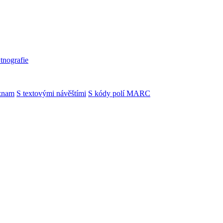
Etnografie
znam
S textovými návěštími
S kódy polí MARC