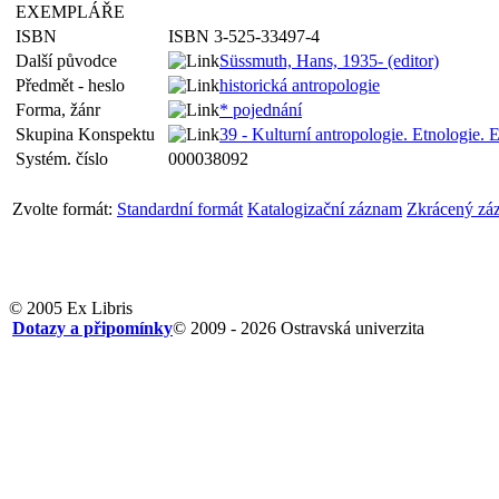
EXEMPLÁŘE
ISBN
ISBN 3-525-33497-4
Další původce
Süssmuth, Hans, 1935- (editor)
Předmět - heslo
historická antropologie
Forma, žánr
* pojednání
Skupina Konspektu
39 - Kulturní antropologie. Etnologie. 
Systém. číslo
000038092
Zvolte formát:
Standardní formát
Katalogizační záznam
Zkrácený zá
© 2005 Ex Libris
Dotazy a připomínky
© 2009 - 2026 Ostravská univerzita