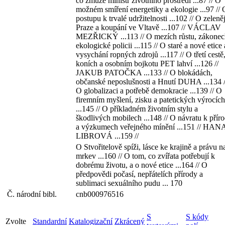
co zmůže ministr životního prostředí ...87 // O
možném smíření energetiky a ekologie ...97 // 
postupu k trvalé udržitelnosti ...102 // O zeleněj
Praze a koupání ve Vltavě ...107 // VÁCLAV
MEZŘICKÝ ...113 // O mezích růstu, zákonec
ekologické policii ...115 // O staré a nové etice 
vysychání ropných zdrojů ...117 // O třetí cestě
koních a osobním bojkotu PET lahví ...126 //
JAKUB PATOČKA ...133 // O blokádách,
občanské neposlušnosti a Hnutí DUHA ...134 /
O globalizaci a potřebě demokracie ...139 // O
firemním myšlení, zisku a patetických výrocích
...145 // O příkladném životním stylu a
škodlivých mobilech ...148 // O návratu k přír
a výzkumech veřejného mínění ...151 // HAN
LIBROVÁ ...159 //
O Stvořitelově spíži, lásce ke krajině a právu n
mrkev ...160 // O tom, co zvířata potřebují k
dobrému životu, a o nové etice ...164 // O
předpovědi počasí, nepřátelích přírody a
sublimaci sexuálního pudu ... 170
Č. národní bibl.
cnb000976516
S
S kódy
Zvolte
Standardní
Katalogizační
Zkrácený