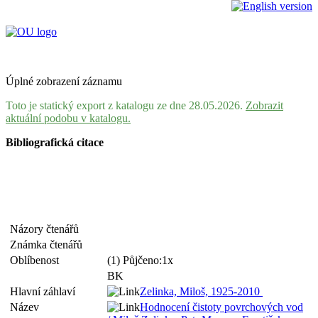
Úplné zobrazení záznamu
Toto je statický export z katalogu ze dne 28.05.2026.
Zobrazit
aktuální podobu v katalogu.
Bibliografická citace
Názory čtenářů
Známka čtenářů
Oblíbenost
(1) Půjčeno:1x
BK
Hlavní záhlaví
Zelinka, Miloš, 1925-2010
Název
Hodnocení čistoty povrchových vod