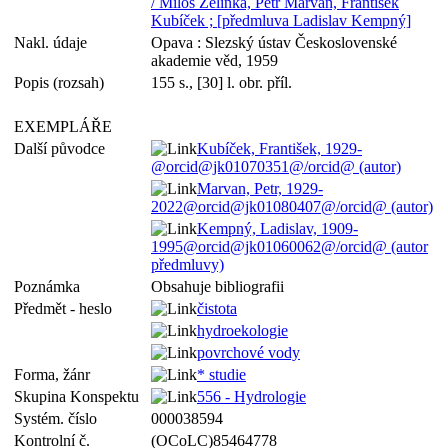
/ Miloš Zelinka, Petr Marvan, František
Kubíček ; [předmluva Ladislav Kempný]
Nakl. údaje
Opava : Slezský ústav Československé
akademie věd, 1959
Popis (rozsah)
155 s., [30] l. obr. příl.
EXEMPLÁŘE
Další původce
Kubíček, František, 1929-
@orcid@jk01070351@/orcid@ (autor)
Marvan, Petr, 1929-
2022@orcid@jk01080407@/orcid@ (autor)
Kempný, Ladislav, 1909-
1995@orcid@jk01060062@/orcid@ (autor
předmluvy)
Poznámka
Obsahuje bibliografii
Předmět - heslo
čistota
hydroekologie
povrchové vody
Forma, žánr
* studie
Skupina Konspektu
556 - Hydrologie
Systém. číslo
000038594
Kontrolní č.
(OCoLC)85464778