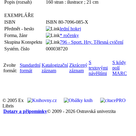
Popis (rozsah)
160 stran : ilustrace ; 21 cm
EXEMPLÁŘE
ISBN
ISBN 80-7096-085-X
Předmět - heslo
lední hokej
Forma, žánr
* ročenky
Skupina Konspektu
796 - Sport. Hry. Tělesná cvičení
Systém. číslo
000038720
S
S kódy
Zvolte
Standardní
Katalogizační
Zkrácený
textovými
polí
formát:
formát
záznam
záznam
návěštími
MARC
© 2005 Ex
Libris
Dotazy a připomínky
© 2009 - 2026 Ostravská univerzita