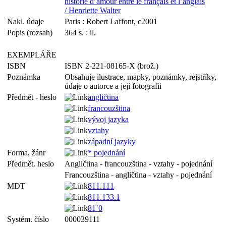
historie d’amour entre le français et l’anglais
/ Henriette Walter
Nakl. údaje
Paris : Robert Laffont, c2001
Popis (rozsah)
364 s. : il.
EXEMPLÁŘE
ISBN
ISBN 2-221-08165-X (brož.)
Poznámka
Obsahuje ilustrace, mapky, poznámky, rejstříky,
údaje o autorce a její fotografii
Předmět - heslo
angličtina
francouzština
vývoj jazyka
vztahy
západní jazyky
Forma, žánr
* pojednání
Předmět. heslo
Angličtina - francouzština - vztahy - pojednání
Francouzština - angličtina - vztahy - pojednání
MDT
811.111
811.133.1
81`0
Systém. číslo
000039111