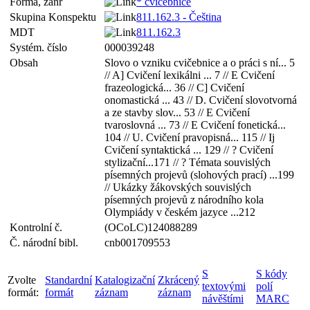
Forma, žánr
* cvičebnice
Skupina Konspektu
811.162.3 - Čeština
MDT
811.162.3
Systém. číslo
000039248
Obsah
Slovo o vzniku cvičebnice a o práci s ní... 5
// A] Cvičení lexikálni ... 7 // E Cvičení
frazeologická... 36 // C] Cvičení
onomastická ... 43 // D. Cvičení slovotvorná
a ze stavby slov... 53 // E Cvičení
tvaroslovná ... 73 // E Cvičení fonetická...
104 // U. Cvičení pravopisná... 115 // Ij
Cvičení syntaktická ... 129 // ? Cvičení
stylizační...171 // ? Témata souvislých
písemných projevů (slohových prací) ...199
// Ukázky žákovských souvislých
písemných projevů z národního kola
Olympiády v českém jazyce ...212
Kontrolní č.
(OCoLC)124088289
Č. národní bibl.
cnb001709553
S
S kódy
Zvolte
Standardní
Katalogizační
Zkrácený
textovými
polí
formát:
formát
záznam
záznam
návěštími
MARC