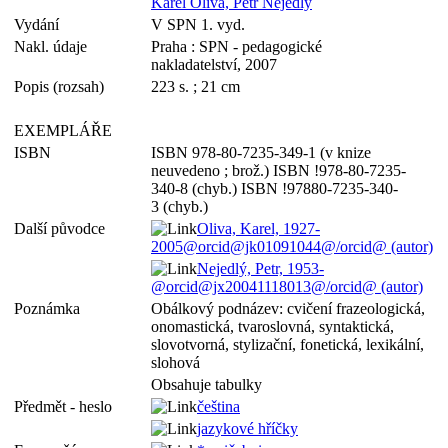
Karel Oliva, Petr Nejedlý
Vydání
V SPN 1. vyd.
Nakl. údaje
Praha : SPN - pedagogické
nakladatelství, 2007
Popis (rozsah)
223 s. ; 21 cm
EXEMPLÁŘE
ISBN
ISBN 978-80-7235-349-1 (v knize
neuvedeno ; brož.) ISBN !978-80-7235-
340-8 (chyb.) ISBN !97880-7235-340-
3 (chyb.)
Další původce
Oliva, Karel, 1927-
2005@orcid@jk01091044@/orcid@ (autor)
Nejedlý, Petr, 1953-
@orcid@jx20041118013@/orcid@ (autor)
Poznámka
Obálkový podnázev: cvičení frazeologická,
onomastická, tvaroslovná, syntaktická,
slovotvorná, stylizační, fonetická, lexikální,
slohová
Obsahuje tabulky
Předmět - heslo
čeština
jazykové hříčky