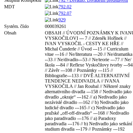
Skupina Konspektu
792 - Divadlo. Divadelní představení
MDT
792.02
792.07
929
Systém. číslo
000039261
Obsah
OBSAH // ÚVODNÍ POZNÁMKY K IVAN
VYSKOČILOVI --- 7 // Zdeněk Hořínek //
IVAN VYSKOČIL - CESTY KE HŘE //
Michal Čunderle // Úvod ---15 // Curriculum
vitae ---16 // Ne/literatura ---20 // Ne/dramatika
--33 // Ne/divadlo---53 // Ne/teorie ---77 // Ne/
škola ---84 // Reflexe Vyskočilovy tvorby ---94
// Závěr ---108 // Poznámky ---115 //
Bibliografie---133 // DVĚ ALTERNATIVNÍ
TENDENCE NEDIVADLA // IVANA
VYSKOČILA // Jan Roubal // Některé znaky
alternativního divadla ---158 // Nedivadlo jako
divadlo „okraje“ ---162 // a) Nedivadlo jako
nezávislé divadlo ---162 // b) Nedivadlo jako
ludické divadlo ---165 // c) Nedivadlo jako
pražské „off-off-divadlo“ ---168 // Nedivadlo
jako paradivadlo ---176 // a) Paradoxy
paradivadla ---176 // b) Nedivadlo jako setkání
studium divadla ---179 // Poznámky ---192