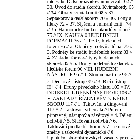
intervalů. Další proavidování intervalů 62 //
33. Úvod do studia akordů. Kvintakordy 65
// 34. Obraty kvintakordů 68 // 35.
Septakordy a další akordy 70 // 36. Tóny a
hluky 72 // 37. Slyšení a vnímání tónů . 74
// 3b. Harmonické funkce akordů v tónině
75 // IX. NAUKA 0 HUDEBNÍCH
FORMÁCH 76 // 1. Prvky hudebních
forem 76 // 2. Obměny motivů a témat 79 //
3. Podněty ke studiu hudebních forem 83 //
4. Základní formové typy hudebních
skladeb 85 // 5. Druhy hudebních skladeb z
hlediska forem 90 // III. HUDEBNÍ
NÁSTROJE 96 // 1. Strunné nástroje 96 //
2. Dechové nástroje 99 // 3. Bicí nástroje
Í04 // 4. Druhy pěveckého hlasu 105 // IV.
DETSKÉ HUDEBNÍ NÁSTROJE 106 //
V. ZÁKLADY ŘÍZENÍ PĚVECKÉHO
SBORU 117 // 1. Taktování a dirigovaní
117 // 2. Taktovacl schémata // Pohyb
přípravný, nástupný a závěrový // 4. Dělení
pohybů // 5. Slučování pohybů // 6.
Taktování předtaktí a korun // 7. Tempové
změny a taktování dynamické // 8.
Uplatnění sbormistrovskych zásad v praxi //