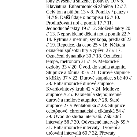
lóny zvýšené a snížené, posuvky 10 // 6.
Klaviatura. Enharmonická záměna 12 // 7.
Celý tón a půltón 13 // 8. Pomlky / pauzy /
I4 // 9. Další údaje o notopisu 16 // 10.
Prodlužování noi a pomlk 17 // 11.
Jednoduché takty 19 // 12. Složené takty 20
// 13. Nepravidelné dělení not a pomlk 22 //
14. Rytmus a metrum, synkopa, predlaktí 23
// 19. Repetice, da capo 25 // 16. Některá
označení způsobu hry a zpěvu 27 // 17.
Označení dynamiky 30 // 18. Označení
tempa, metronom 31 // 19. Melodické
ozdoby 33 // 20. Úvod. do studia atupnic.
Stupnice a tónina 35 // 21. Durové stupnice
s křížky 37 // 22. Durové stupnice, s bé 40 //
23. Enharmonické durové stupnice.
Kvartkvintový kruh 42 // 24. Mollové
atupnice // 25. Paralelní a stejnojmenné
durové a mollové atupnice // 26. Staré
atupnice 27 // Pentatonika // 28. Stupnice
celotónové, chromatická a cikánská 54 //
29. Úvod do studia intervalů. Základní
intervaly 56 // 30. Odvozené intervaly 59 //
31. Enharmonické intervaly. Tvoření a
určování intervalů 60 // 32. Převraty