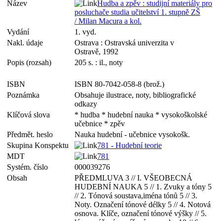
Název
Hudba a zpěv : studijní materiály pro
posluchače studia učitelství 1. stupně ZŠ
/ Milan Macura a kol.
Vydání
1. vyd.
Nakl. údaje
Ostrava : Ostravská univerzita v
Ostravě, 1992
Popis (rozsah)
205 s. : il., noty
ISBN
ISBN 80-7042-058-8 (brož.)
Poznámka
Obsahuje ilustrace, noty, bibliografické
odkazy
Klíčová slova
* hudba * hudební nauka * vysokoškolské
učebnice * zpěv
Předmět. heslo
Nauka hudební - učebnice vysokošk.
Skupina Konspektu
781 - Hudební teorie
MDT
781
Systém. číslo
000039276
Obsah
PŘEDMLUVA 3 // I. VŠEOBECNÁ
HUDEBNÍ NAUKA 5 // 1. Zvuky a tóny 5
// 2. Tónová soustava,iména tónů 5 // 3.
Noty. Označení tónové délky 5 // 4. Notová
osnova. Klíče, označení tónové výšky // 5.