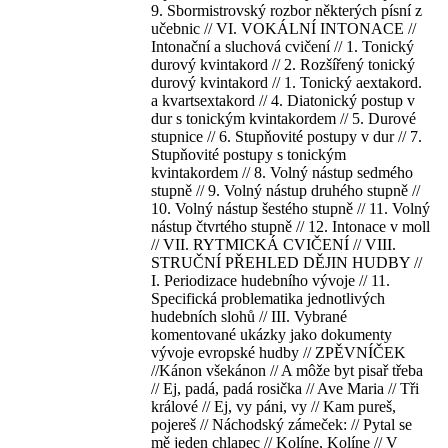
9. Sbormistrovský rozbor některých písní z
učebnic // VI. VOKÁLNÍ INTONACE //
Intonační a sluchová cvičení // 1. Tonický
durový kvintakord // 2. Rozšířený tonický
durový kvintakord // 1. Tonický aextakord.
a kvartsextakord // 4. Diatonický postup v
dur s tonickým kvintakordem // 5. Durové
stupnice // 6. Stupňovité postupy v dur // 7.
Stupňovité postupy s tonickým
kvintakordem // 8. Volný nástup sedmého
stupně // 9. Volný nástup druhého stupně //
10. Volný nástup šestého stupně // 11. Volný
nástup čtvrtého stupně // 12. Intonace v moll
// VII. RYTMICKÁ CVIČENÍ // VIII.
STRUČNÍ PŘEHLED DĚJIN HUDBY //
I. Periodizace hudebního vývoje // 11.
Specifická problematika jednotlivých
hudebních slohů // III. Vybrané
komentované ukázky jako dokumenty
vývoje evropské hudby // ZPĚVNÍČEK
//Kánon všekánon // A môže byt pisař třeba
// Ej, padá, padá rosička // Ave Maria // Tři
králové // Ej, vy páni, vy // Kam pureš,
pojereš // Náchodský zámeček: // Pytal se
mě jeden chlapec // Kolíne, Kolíne // V