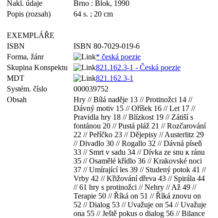
Nakl. údaje
Brno : Blok, 1990
Popis (rozsah)
64 s. ; 20 cm
EXEMPLÁŘE
ISBN
ISBN 80-7029-019-6
Forma, žánr
* česká poezie
Skupina Konspektu
821.162.3-1 - Česká poezie
MDT
821.162.3-1
Systém. číslo
000039752
Obsah
Hry // Bílá naděje 13 // Protinožci 14 //
Dávný motiv 15 // Oříšek 16 // Let 17 //
Pravidla hry 18 // Blízkost 19 // Zátiší s
fontánou 20 // Pustá pláž 21 // Rozčarování
22 // Peříčko 23 // Dějepisy // Austerlitz 29
// Divadlo 30 // Rogallo 32 // Dávná píseň
33 // Smrt v sadu 34 // Dívka ze snu к ránu
35 // Osamělé křídlo 36 // Krakovské noci
37 // Umírající les 39 // Studený potok 41 //
Vrby 42 // Křižování dřeva 43 // Spirála 44
// 61 hry s protinožci // Nehry // Až 49 //
Terapie 50 // Říká on 51 // Říká znovu on
52 // Dialog 53 // Uvažuje on 54 // Uvažuje
ona 55 // Ještě pokus o dialog 56 // Bilance