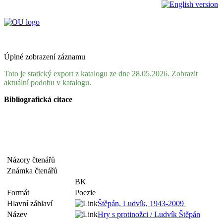
Úplné zobrazení záznamu
Toto je statický export z katalogu ze dne 28.05.2026.
Zobrazit
aktuální podobu v katalogu.
Bibliografická citace
Názory čtenářů
Známka čtenářů
BK
Formát
Poezie
Hlavní záhlaví
Štěpán, Ludvík, 1943-2009
Název
Hry s protinožci / Ludvík Štěpán