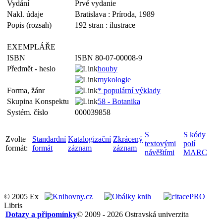
Vydání
Prvé vydanie
Nakl. údaje
Bratislava : Príroda, 1989
Popis (rozsah)
192 stran : ilustrace
EXEMPLÁŘE
ISBN
ISBN 80-07-00008-9
Předmět - heslo
houby
mykologie
Forma, žánr
* populární výklady
Skupina Konspektu
58 - Botanika
Systém. číslo
000039858
S
S kódy
Zvolte
Standardní
Katalogizační
Zkrácený
textovými
polí
formát:
formát
záznam
záznam
návěštími
MARC
© 2005 Ex
Libris
Dotazy a připomínky
© 2009 - 2026 Ostravská univerzita