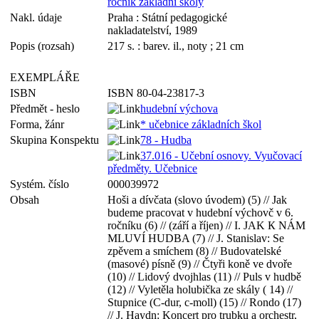
ročník základní školy
Nakl. údaje
Praha : Státní pedagogické
nakladatelství, 1989
Popis (rozsah)
217 s. : barev. il., noty ; 21 cm
EXEMPLÁŘE
ISBN
ISBN 80-04-23817-3
Předmět - heslo
hudební výchova
Forma, žánr
* učebnice základních škol
Skupina Konspektu
78 - Hudba
37.016 - Učební osnovy. Vyučovací
předměty. Učebnice
Systém. číslo
000039972
Obsah
Hoši a dívčata (slovo úvodem) (5) // Jak
budeme pracovat v hudební výchovč v 6.
ročníku (6) // (září a říjen) // I. JAK К NÁM
MLUVÍ HUDBA (7) // J. Stanislav: Se
zpěvem a smíchem (8) // Budovatelské
(masové) písně (9) // Čtyři koně ve dvoře
(10) // Lidový dvojhlas (11) // Puls v hudbě
(12) // Vyletěla holubička ze skály ( 14) //
Stupnice (C-dur, c-moll) (15) // Rondo (17)
// J. Haydn: Koncert pro trubku a orchestr,