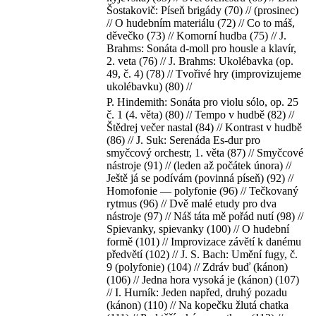
Šostakovič: Píseň brigády (70) // (prosinec)
// O hudebním materiálu (72) // Co to máš,
děvečko (73) // Komorní hudba (75) // J.
Brahms: Sonáta d-moll pro housle a klavír,
2. veta (76) // J. Brahms: Ukolébavka (op.
49, č. 4) (78) // Tvořivé hry (improvizujeme
ukolébavku) (80) //
P. Hindemith: Sonáta pro violu sólo, op. 25
č. 1 (4. věta) (80) // Tempo v hudbě (82) //
Štědrej večer nastal (84) // Kontrast v hudbě
(86) // J. Suk: Serenáda Es-dur pro
smyčcový orchestr, 1. věta (87) // Smyčcové
nástroje (91) // (leden až počátek února) //
Ještě já se podívám (povinná píseň) (92) //
Homofonie — polyfonie (96) // Tečkovaný
rytmus (96) // Dvě malé etudy pro dva
nástroje (97) // Náš táta mě pořád nutí (98) //
Spievanky, spievanky (100) // O hudební
formě (101) // Improvizace závětí k danému
předvětí (102) // J. S. Bach: Umění fugy, č.
9 (polyfonie) (104) // Zdráv buď (kánon)
(106) // Jedna hora vysoká je (kánon) (107)
// I. Hurník: Jeden napřed, druhý pozadu
(kánon) (110) // Na kopečku žlutá chatka