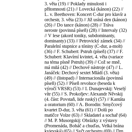
3. věta (19) // Poklady minulosti i
přítomnosti (21) // Lovecká (kánon) (22) //
L. v. Beethoven: Koncert C-dur pro klavír a
orchestr, 3. věta (23) // Již usíná den (kánon)
(26) // Do tance (kánon) (28) // Tráva
neroste (povinná píseň) (28) // Intervaly (32)
// V lese (akord toniky, subdominanty,
dominanty) (33) // Petrovický zámek (34) //
Paralelní stupnice a tóniny (C-dur, a-molt)
(36) // F. Schubert: Pstruh (píseň) (37) // F.
Schubert: Klavírní kvintet, 4. věta (variace
na téma písně Pstruh) (39) // Což se mně,
má milá (42) // Dechové nástroje (47) // L.
Janáček: Dechový sextet Mládí (3. věta)
(49) // (listopad) // Internacionála (povinná
píseň) (52) // Píseň revoluce (beseda k
výročí VRSR) (53) // I. Dunajevskij: Veselý
vítr (55) // S. Prokofjev: Alexandr Něvskij
(4. část: Povstaň, lide ruský) (57) // Kantáta
a oratorium (60) // A. Borodin: Smyčcový
kvartet D-dur, 3. věta (61) // Dolů po
matičce Volze (63) // Skladatel a sochař (64)
// M. P. Musorgskij: Obrázky z výstavy
(Promenáda, Boháč a chuďas, Velká brána
kyjevská) (65) // Svčt orchestru (69) // Dm.