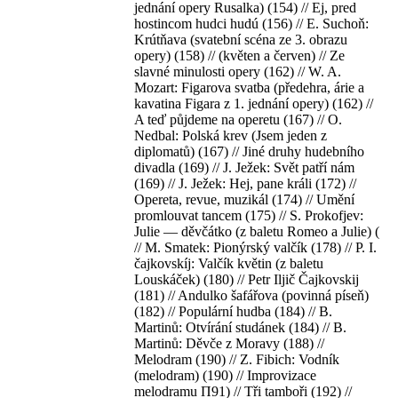
jednání opery Rusalka) (154) // Ej, pred
hostincom hudci hudú (156) // E. Suchoň:
Krútňava (svatební scéna ze 3. obrazu
opery) (158) // (květen a červen) // Ze
slavné minulosti opery (162) // W. A.
Mozart: Figarova svatba (předehra, árie a
kavatina Figara z 1. jednání opery) (162) //
A teď půjdeme na operetu (167) // O.
Nedbal: Polská krev (Jsem jeden z
diplomatů) (167) // Jiné druhy hudebního
divadla (169) // J. Ježek: Svět patří nám
(169) // J. Ježek: Hej, pane králi (172) //
Opereta, revue, muzikál (174) // Umění
promlouvat tancem (175) // S. Prokofjev:
Julie — děvčátko (z baletu Romeo a Julie) (
// M. Smatek: Pionýrský valčík (178) // P. I.
čajkovskíj: Valčík květin (z baletu
Louskáček) (180) // Petr Iljič Čajkovskij
(181) // Andulko šafářova (povinná píseň)
(182) // Populární hudba (184) // B.
Martinů: Otvírání studánek (184) // B.
Martinů: Děvče z Moravy (188) //
Melodram (190) // Z. Fibich: Vodník
(melodram) (190) // Improvizace
melodramu П91) // Tři tamboři (192) //