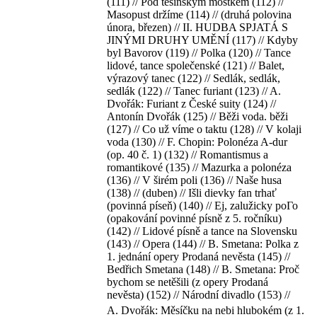
(111) // Pod těšínským mostkem (112) //
Masopust držíme (114) // (druhá polovina
února, březen) // II. HUDBA SPJATÁ S
JINÝMI DRUHY UMĚNÍ (117) // Kdyby
byl Bavorov (119) // Polka (120) // Tance
lidové, tance společenské (121) // Balet,
výrazový tanec (122) // Sedlák, sedlák,
sedlák (122) // Tanec furiant (123) // A.
Dvořák: Furiant z České suity (124) //
Antonín Dvořák (125) // Běži voda. běži
(127) // Co už víme o taktu (128) // V kolaji
voda (130) // F. Chopin: Polonéza A-dur
(op. 40 č. 1) (132) // Romantismus a
romantikové (135) // Mazurka a polonéza
(136) // V širém poli (136) // Naše husa
(138) // (duben) // Išli dievky fan trhať
(povinná píseň) (140) // Ej, zalužicky роГо
(opakování povinné písně z 5. ročníku)
(142) // Lidové písně a tance na Slovensku
(143) // Opera (144) // B. Smetana: Polka z
1. jednání opery Prodaná nevěsta (145) //
Bedřich Smetana (148) // B. Smetana: Proč
bychom se netěšili (z opery Prodaná
nevěsta) (152) // Národní divadlo (153) //
A. Dvořák: Měsíčku na nebi hlubokém (z 1.