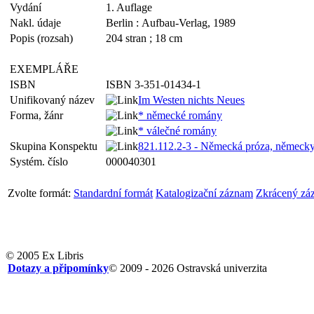
Vydání
1. Auflage
Nakl. údaje
Berlin : Aufbau-Verlag, 1989
Popis (rozsah)
204 stran ; 18 cm
EXEMPLÁŘE
ISBN
ISBN 3-351-01434-1
Unifikovaný název
Im Westen nichts Neues
Forma, žánr
* německé romány
* válečné romány
Skupina Konspektu
821.112.2-3 - Německá próza, německ
Systém. číslo
000040301
Zvolte formát:
Standardní formát
Katalogizační záznam
Zkrácený zá
© 2005 Ex Libris
Dotazy a připomínky
© 2009 - 2026 Ostravská univerzita