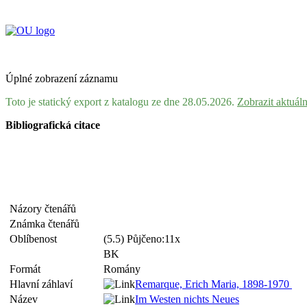
Úplné zobrazení záznamu
Toto je statický export z katalogu ze dne 28.05.2026.
Zobrazit aktuál
Bibliografická citace
Názory čtenářů
Známka čtenářů
Oblíbenost
(5.5) Půjčeno:11x
BK
Formát
Romány
Hlavní záhlaví
Remarque, Erich Maria, 1898-1970
Název
Im Westen nichts Neues