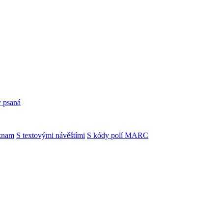
y psaná
znam
S textovými návěštími
S kódy polí MARC