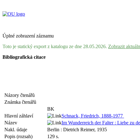
Úplné zobrazení záznamu
Toto je statický export z katalogu ze dne 28.05.2026.
Zobrazit aktuál
Bibliografická citace
Názory čtenářů
Známka čtenářů
BK
Hlavní záhlaví
Schnack, Friedrich, 1888-1977
Název
Im Wunderreich der Falter : Liebe zu 
Nakl. údaje
Berlin : Dietrich Reimer, 1935
Popis (rozsah)
129 s.