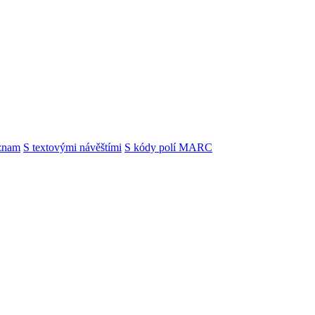
znam
S textovými návěštími
S kódy polí MARC