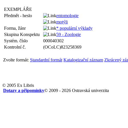
EXEMPLÁŘE
Předmět - heslo
entomologie
motýli
Forma, žánr
* populární výklady
Skupina Konspektu
59 - Zoologie
Systém. číslo
000040302
Kontrolní č.
(OCoLC)823258369
Zvolte formát:
Standardní formát
Katalogizační záznam
Zkrácený zá
© 2005 Ex Libris
Dotazy a připomínky
© 2009 - 2026 Ostravská univerzita