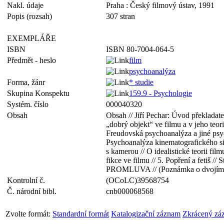
Nakl. údaje
Praha : Český filmový ústav, 1991
Popis (rozsah)
307 stran
EXEMPLÁŘE
ISBN
ISBN 80-7004-064-5
Předmět - heslo
film
psychoanalýza
Forma, žánr
* studie
Skupina Konspektu
159.9 - Psychologie
Systém. číslo
000040320
Obsah
Obsah // Jiří Pechar: Úvod překlad
„dobrý objekt“ ve filmu a v jeho teori
Freudovská psychoanalýza a jiné psyc
Psychoanalýza kinematografického sign
s kamerou // O idealistické teorii fil
fikce ve filmu // 5. Popření a fetiš /
PROMLUVA // (Poznámka o dvojím 
Kontrolní č.
(OCoLC)39568754
Č. národní bibl.
cnb000068568
Zvolte formát:
Standardní formát
Katalogizační záznam
Zkrácený zá