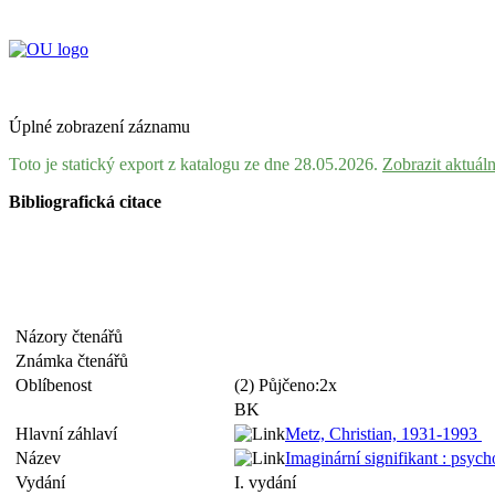
Úplné zobrazení záznamu
Toto je statický export z katalogu ze dne 28.05.2026.
Zobrazit aktuál
Bibliografická citace
Názory čtenářů
Známka čtenářů
Oblíbenost
(2) Půjčeno:2x
BK
Hlavní záhlaví
Metz, Christian, 1931-1993
Název
Imaginární signifikant : psych
Vydání
I. vydání