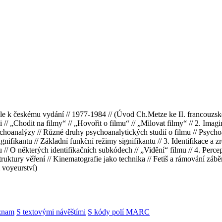
atele k českému vydání // 1977-1984 // (Úvod Ch.Metze ke II. franc
i // „Chodit na filmy“ // „Hovořit o filmu“ // „Milovat filmy“ // 2. Imagin
hoanalýzy // Různé druhy psychoanalytických studií o filmu // Psycho
ifikantu // Základní funkční režimy signifikantu // 3. Identifikace a zr
mu // O některých identifikačních subkódech // „Vidění“ filmu // 4. Perce
/ Struktury věření // Kinematografie jako technika // Fetiš a rámování záb
voyeurství)
znam
S textovými návěštími
S kódy polí MARC