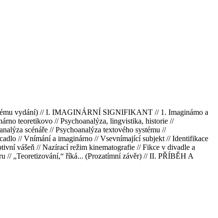
ouzskému vydání) // I. IMAGINÁRNÍ SIGNIFIKANT // 1. Imaginámo a
árno teoretikovo // Psychoanalýza, lingvistika, historie //
analýza scénáře // Psychoanalýza textového systému //
cadlo // Vnímání a imaginárno // Vsevnímající subjekt // Identifikace
ptivní vášeň // Nazírací režim kinematografie // Fikce v divadle a
ěru // „Teoretizování,“ říká... (Prozatímní závěr) // II. PŘÍBĚH A