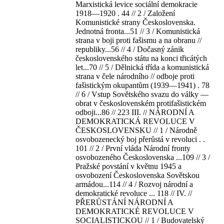
Marxistická levice sociální demokracie
1918—1920 . 44 // 2 / Založení
Komunistické strany Československa.
Jednotná fronta...51 // 3 / Komunistická
strana v boji proti fašismu a na obranu //
republiky...56 // 4 / Dočasný zánik
československého státu na konci třicátých
let...70 // 5 / Dělnická třída a komunistická
strana v čele národního // odboje proti
fašistickým okupantům (1939—1941) . 78
// 6 / Vstup Sovětského svazu do války —
obrat v československém protifašistickém
odboji...86 // 223 III. // NÁRODNÍ A
DEMOKRATICKÁ REVOLUCE V
ČESKOSLOVENSKU // 1 / Národně
osvobozenecký boj přerůstá v revoluci . .
101 // 2 / První vláda Národní fronty
osvobozeného Československa ...109 // 3 /
Pražské povstání v květnu 1945 a
osvobození Československa Sovětskou
armádou...114 // 4 / Rozvoj národní a
demokratické revoluce ... 118 // IV. //
PŘERŮSTÁNÍ NÁRODNÍ A
DEMOKRATICKÉ REVOLUCE V
SOCIALISTICKOU // 1 / Budovatelský