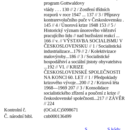
program Gottwaldovy
vlády . . . 130 // 2 / Zostření třídních
rozporů v roce 1947 ... 137 // 3 / Přípravy
kontrarevolučního puče v Československu .
145 // 4 / Únorová krize 1948 153 // 5 /
Historický význam únorového vítězství
pracujícího lidu // nad buržoázni reakcí ...
166 // v. // VÝSTAVBA SOCIALISMU V
ČESKOSLOVENSKU // 1 / Socialistická
industrializace...179 // 2 / Kolektivizace
malovýroby...186 // 3 / Socialistické
hospodářství a sociální jistoty obyvatelstva
...192 // VI. // KRIZE
ČESKOSLOVENSKÉ SPOLEČNOSTI
NA KONCI 60. LET // 1 / Předpoklady
krizového vývoje...200 // 2 / Krizová léta
1968—1969 207 // 3 / Konsolidace
socialistického zřízení a poučení z krize //
československé společnosti...217 // ZÁVĚR
// 224
Kontrolní č.
(OCoLC)5098671
Č. národní bibl.
cnb000136499
S
S kódy