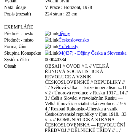
Vydání
Vydání první
Nakl. údaje
V Praze : Horizont, 1978
Popis (rozsah)
224 stran ; 22 cm
EXEMPLÁŘE
Předmět - heslo
dějiny
Předmět - místo
Československo
Forma, žánr
* přehledy
Skupina Konspektu
94(437) - Dějiny Česka a Slovenska
Systém. číslo
000040384
Obsah
OBSAH // OVOD // I. // VELKÁ
ŘÍJNOVÁ SOCIALISTICKÁ
REVOLUCE A VZNIK
ČESKOSLOVENSKÉ // REPUBLIKY //
1 / Světová válka — krize imperialismu...11
// 2 / Únorová revoluce v Rusku 1917...14 //
3 / Češi a Slováci v revolučním Rusku —
Velká říjnová // socialistická revoluce...19 //
4 / Rozpad Rakousko-Uherska a vznik
Československé republiky v říjnu 1918...33
// n. // KOMUNISTICKÁ STRANA
ČESKOSLOVENSKA — REVOLUČNÍ
PŘEDVOJ // DĚLNICKÉ TŘÍDY // 1 /