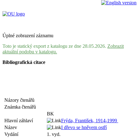
Úplné zobrazení záznamu
Toto je statický export z katalogu ze dne 28.05.2026.
Zobrazit
aktuální podobu v katalogu.
Bibliografická citace
Názory čtenářů
Známka čtenářů
BK
Hlavní záhlaví
Frýda, František, 1914-1999
Název
I dřevo se hněvem ostří
Vydání
1. vyd.