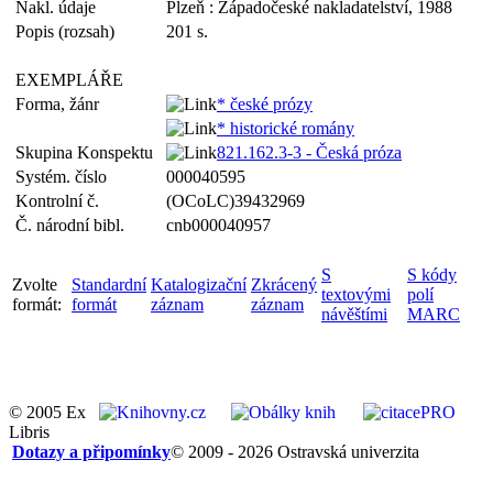
Nakl. údaje
Plzeň : Západočeské nakladatelství, 1988
Popis (rozsah)
201 s.
EXEMPLÁŘE
Forma, žánr
* české prózy
* historické romány
Skupina Konspektu
821.162.3-3 - Česká próza
Systém. číslo
000040595
Kontrolní č.
(OCoLC)39432969
Č. národní bibl.
cnb000040957
S
S kódy
Zvolte
Standardní
Katalogizační
Zkrácený
textovými
polí
formát:
formát
záznam
záznam
návěštími
MARC
© 2005 Ex
Libris
Dotazy a připomínky
© 2009 - 2026 Ostravská univerzita