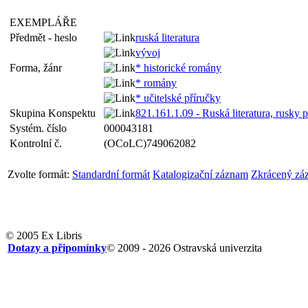
EXEMPLÁŘE
Předmět - heslo
ruská literatura
vývoj
Forma, žánr
* historické romány
* romány
* učitelské příručky
Skupina Konspektu
821.161.1.09 - Ruská literatura, rusky p
Systém. číslo
000043181
Kontrolní č.
(OCoLC)749062082
Zvolte formát:
Standardní formát
Katalogizační záznam
Zkrácený zá
© 2005 Ex Libris
Dotazy a připomínky
© 2009 - 2026 Ostravská univerzita