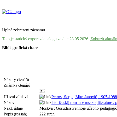
Úplné zobrazení záznamu
Toto je statický export z katalogu ze dne 28.05.2026.
Zobrazit aktuál
Bibliografická citace
Názory čtenářů
Známka čtenářů
BK
Hlavní záhlaví
Petrov, Sergej Mitrofanovič, 1905-198
Název
Istoričeskij roman v russkoj literature : p
Nakl. údaje
Moskva : Gosudarstvennoje učebno-pedagogičes
Popis (rozsah)
222 stran