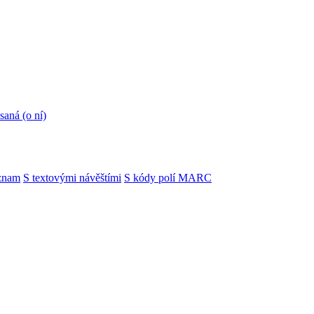
saná (o ní)
znam
S textovými návěštími
S kódy polí MARC