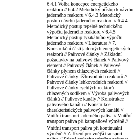
6.4.1 Volba koncepce energetického
reaktoru // 6.4.2 Metodický přístup k návrhu
jaderného reaktoru // 6.4.3 Metodický
postup návrhu jaderného reaktoru // 6.4.4
Metodický postup tepelně technického
výpočtu jaderného reaktoru // 6.4.5
Metodický postup fyzikálního výpočtu
jaderného reaktoru // Literatura // 7.
Konstrukční části jaderných energetických
reaktorů // Palivové články // Základní
požadavky na palivový článek // Palivový
element // Palivový článek // Palivové
články plynem chlazených reaktorů //
Palivové články těžkovodních reaktorů //
Pahvové články lehkovodních reaktorů //
Palivové články rychlých reaktorů
chlazených sodíkem // Výroba palivových
článků // Palivové kanály // Konstrukce
palivového kanálu // Konstrukce
charakteristických palivových kanálů //
Vnitřní transport jaderného paliva // Vnitřní
transport paliva při kampaňové výměně //
Vnitřní transport paliva při kontinuální
výměně // Zařízení pro vnější transport