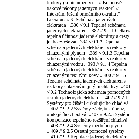
budovy (kontejnmenty) ... // Betonové
tlakové nádoby jaderných reaktorů //
Integrální řešení primárního okruhu //
Literatura // 9. Schémata jaderných
elektráren ...380 // 9.1 Tepelná schémata
jaderných elektráren ...382 // 9.1.1 Celková
tepelná účinnost jaderné elektrárny a cesty
jejího zvyšování 384 // 9.1.2 Tepelná
schémata jaderných elektráren s reaktory
chlazenými plynem ...389 // 9.1.3 Tepelná
schémata jaderných elektráren s reaktory
chlazenými vodou ...393 // 9.1.4 Tepelná
schémata jaderných elektráren s reaktory
chlazenými tekutými kovy ...400 // 9.1.5
Tepelná schémata jaderných elektráren s
reaktory chlazenými jinými chladivy ...401
// 9.2 Technologická schémata pomocných
okruhů jaderných elektráren . 402 // 9.2.1
Systémy pro čištění cirkulujícího chladivá
...402 // 9.2.2 Systémy záchytu a úpravy
unikajícího chladivá ...407 // 9.2.3 Systém
kompenzace tepelného rozšíření chladivá
...408 // 9.2.4 Systémy inertního plynu
...409 // 9.2.5 Ostatní pomocné systémy
...410 // 9.3 Regulace jaderných elektráren