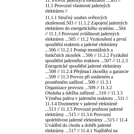
11. Provoz jaderných elektráren ...503 //
11.1 Provozní vlastnosti jaderných
elektráren //
11.1.1 Stručný souhrn světových
zkušeností.503 // 11.1.2 Zapojení jaderných
elektráren do energetického systému ...504
// 11.1.3 Provozní zvláštnosti jaderných
elektráren ...505 // 11.2 Vyzkoušení a první
spouštění reaktoru a jaderné elektrárny
...506 // 11.2.1 Postup montážních a
funkčních zkoušek ...506 // 11.2.2 Fyzikální
spouštění jaderného reaktoru ...507 // 11.2.3
Energetické spouštění jaderné elektrárny
...508 // 11.2.4 Přejímací zkoušky a garancie
...509 // 11.3 Provoz při ustáleném a
proměnném zatížení ...509 // 11.3.1
Organizace provozu ...509 // 11.3.2
Obsluha a údržba zařízení ...510 // 11.3.3
Výměna paliva v jaderném reaktoru ...511 //
11.3.4 Dozimetrie v jaderné elektrárně
...513 // 11.3.5 Provozní pružnost jaderné
elektrárny ...515 // 11.3.6 Provozní
spolehlivost jaderné elektrárny ...515 // 11.4
Uvádění do chodu a doběh jaderné
elektrárny ...517 // 11.4.1 Najíždění na