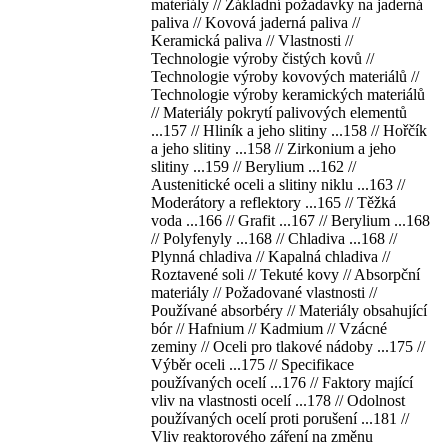
materiály // Základní požadavky na jaderná
paliva // Kovová jaderná paliva //
Keramická paliva // Vlastnosti //
Technologie výroby čistých kovů //
Technologie výroby kovových materiálů //
Technologie výroby keramických materiálů
// Materiály pokrytí palivových elementů
...157 // Hliník a jeho slitiny ...158 // Hořčík
a jeho slitiny ...158 // Zirkonium a jeho
slitiny ...159 // Berylium ...162 //
Austenitické oceli a slitiny niklu ...163 //
Moderátory a reflektory ...165 // Těžká
voda ...166 // Grafit ...167 // Berylium ...168
// Polyfenyly ...168 // Chladiva ...168 //
Plynná chladiva // Kapalná chladiva //
Roztavené soli // Tekuté kovy // Absorpční
materiály // Požadované vlastnosti //
Používané absorbéry // Materiály obsahující
bór // Hafnium // Kadmium // Vzácné
zeminy // Oceli pro tlakové nádoby ...175 //
Výběr oceli ...175 // Specifikace
používaných ocelí ...176 // Faktory mající
vliv na vlastnosti ocelí ...178 // Odolnost
používaných ocelí proti porušení ...181 //
Vliv reaktorového záření na změnu