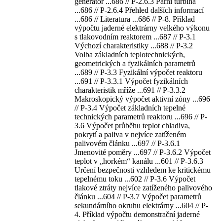
generátor ...686 // P-2.6.3 Parní turbína
...686 // P-2.6.4 Přehled dalších informací
...686 // Literatura ...686 // P-8. Příklad
výpočtu jaderné elektrárny velkého výkonu
s tlakovodním reaktorem ...687 // P-3.1
Výchozí charakteristiky ...688 // P-3.2
Volba základních teplotechnických,
geometrických a fyzikálních parametrů
...689 // P-3.3 Fyzikální výpočet reaktoru
...691 // P-3.3.1 Výpočet fyzikálních
charakteristik mříže ...691 // P-3.3.2
Makroskopický výpočet aktivní zóny ...696
// P-3.4 Výpočet základních tepelné
technických parametrů reaktoru ...696 // P-
3.6 Výpočet průběhu teplot chladiva,
pokrytí a paliva v nejvíce zatíženém
palivovém článku ...697 // P-3.6.1
Jmenovité poměry ...697 // P-3.6.2 Výpočet
teplot v „horkém“ kanálu ...601 // P-3.6.3
Určení bezpečnosti vzhledem ke kritickému
tepelnému toku ...602 // P-3.6 Výpočet
tlakové ztráty nejvíce zatíženého palivového
článku ...604 // P-3.7 Výpočet parametrů
sekundárního okruhu elektrárny ...604 // P-
4. Příklad výpočtu demonstrační jaderné