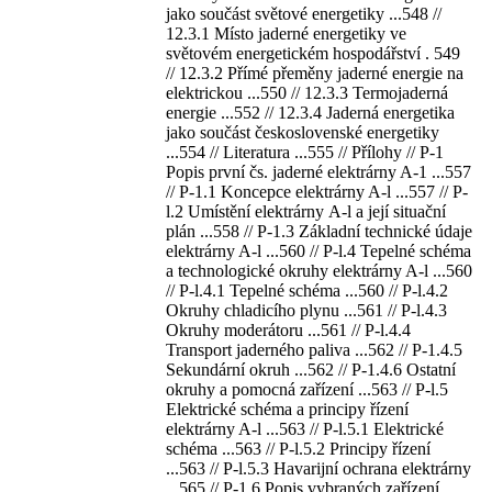
jako součást světové energetiky ...548 //
12.3.1 Místo jaderné energetiky ve
světovém energetickém hospodářství . 549
// 12.3.2 Přímé přeměny jaderné energie na
elektrickou ...550 // 12.3.3 Termojaderná
energie ...552 // 12.3.4 Jaderná energetika
jako součást československé energetiky
...554 // Literatura ...555 // Přílohy // P-1
Popis první čs. jaderné elektrárny A-1 ...557
// P-1.1 Koncepce elektrárny A-l ...557 // P-
l.2 Umístění elektrárny А-l a její situační
plán ...558 // P-1.3 Základní technické údaje
elektrárny A-l ...560 // P-l.4 Tepelné schéma
a technologické okruhy elektrárny A-l ...560
// P-l.4.1 Tepelné schéma ...560 // P-l.4.2
Okruhy chladicího plynu ...561 // P-l.4.3
Okruhy moderátoru ...561 // P-l.4.4
Transport jaderného paliva ...562 // P-1.4.5
Sekundární okruh ...562 // P-1.4.6 Ostatní
okruhy a pomocná zařízení ...563 // P-l.5
Elektrické schéma a principy řízení
elektrárny A-l ...563 // P-l.5.1 Elektrické
schéma ...563 // P-l.5.2 Principy řízení
...563 // P-l.5.3 Havarijní ochrana elektrárny
...565 // P-1.6 Popis vybraných zařízení