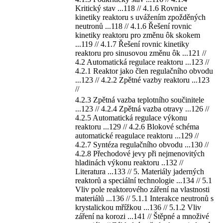
Kritický stav ...118 // 4.1.6 Rovnice
kinetiky reaktoru s uvážením zpožděných
neutronů ...118 // 4.1.6 Řešení rovnic
kinetiky reaktoru pro změnu ôk skokem
...119 // 4.1.7 Řešení rovnic kinetiky
reaktoru pro sinusovou změnu ôk ...121 //
4.2 Automatická regulace reaktoru ...123 //
4.2.1 Reaktor jako člen regulačního obvodu
...123 // 4.2.2 Zpětné vazby reaktoru ...123
//
4.2.3 Zpětná vazba teplotního součinitele
...123 // 4.2.4 Zpětná vazba otravy ...126 //
4.2.5 Automatická regulace výkonu
reaktoru ...129 // 4.2.6 Blokové schéma
automatické reagulace reaktoru ...129 //
4.2.7 Syntéza regulačního obvodu ...130 //
4.2.8 Přechodové jevy při nejmenovitých
hladinách výkonu reaktoru ..132 //
Literatura ...133 // 5. Materiály jaderných
reaktorů a speciální technologie ...134 // 5.1
Vliv pole reaktorového záření na vlastnosti
materiálů ...136 // 5.1.1 Interakce neutronů s
krystalickou mřížkou ...136 // 5.1.2 Vliv
záření na korozi ...141 // Štěpné a množivé