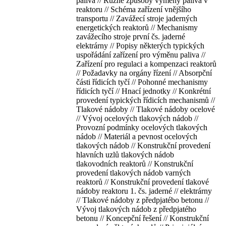
paliva // Různé způsoby výměny paliva v
reaktoru // Schéma zařízení vnějšího
transportu // Zavážecí stroje jaderných
energetických reaktorů // Mechanismy
zavážecího stroje první čs. jaderné
elektrárny // Popisy některých typických
uspořádání zařízení pro výměnu paliva //
Zařízení pro regulaci a kompenzaci reaktorů
// Požadavky na orgány řízení // Absorpční
části řídicích tyčí // Pohonné mechanismy
řídicích tyčí // Hnací jednotky // Konkrétní
provedení typických řídicích mechanismů //
Tlakové nádoby // Tlakové nádoby ocelové
// Vývoj ocelových tlakových nádob //
Provozní podmínky ocelových tlakových
nádob // Materiál a pevnost ocelových
tlakových nádob // Konstrukční provedení
hlavních uzlů tlakových nádob
tlakovodních reaktorů // Konstrukční
provedení tlakových nádob varných
reaktorů // Konstrukční provedení tlakové
nádoby reaktoru 1. čs. jaderné // elektrárny
// Tlakové nádoby z předpjatébo betonu //
Vývoj tlakových nádob z předpjatého
betonu // Koncepční řešení // Konstrukční