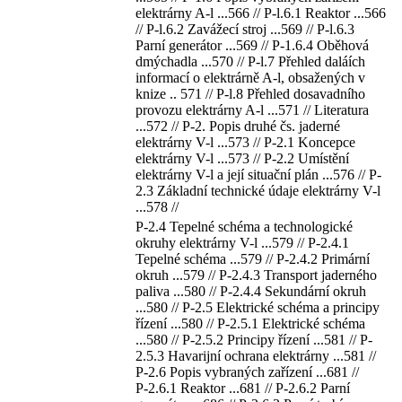
elektrárny A-l ...566 // P-l.6.1 Reaktor ...566
// P-l.6.2 Zavážecí stroj ...569 // P-l.6.3
Parní generátor ...569 // P-1.6.4 Oběhová
dmýchadla ...570 // P-l.7 Přehled daláích
informací o elektrárně A-l, obsažených v
knize .. 571 // P-l.8 Přehled dosavadního
provozu elektrárny A-l ...571 // Literatura
...572 // P-2. Popis druhé čs. jaderné
elektrárny V-l ...573 // P-2.1 Koncepce
elektrárny V-l ...573 // P-2.2 Umístění
elektrárny V-l a její situační plán ...576 // P-
2.3 Základní technické údaje elektrárny V-l
...578 //
P-2.4 Tepelné schéma a technologické
okruhy elektrárny V-l ...579 // P-2.4.1
Tepelné schéma ...579 // P-2.4.2 Primární
okruh ...579 // P-2.4.3 Transport jaderného
paliva ...580 // P-2.4.4 Sekundární okruh
...580 // P-2.5 Elektrické schéma a principy
řízení ...580 // P-2.5.1 Elektrické schéma
...580 // P-2.5.2 Principy řízení ...581 // P-
2.5.3 Havarijní ochrana elektrárny ...581 //
P-2.6 Popis vybraných zařízení ...681 //
Р-2.6.1 Reaktor ...681 // P-2.6.2 Parní