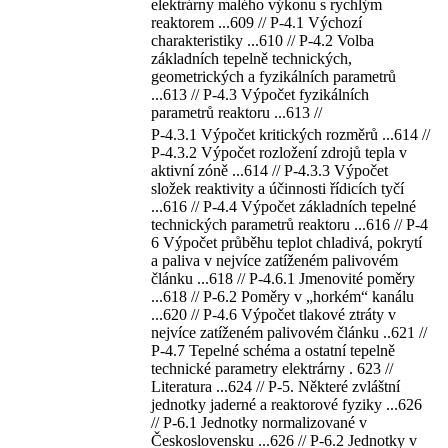
elektrárny malého výkonu s rychlým
reaktorem ...609 // P-4.1 Výchozí
charakteristiky ...610 // P-4.2 Volba
základních tepelně technických,
geometrických a fyzikálních parametrů
...613 // P-4.3 Výpočet fyzikálních
parametrů reaktoru ...613 //
P-4.3.1 Výpočet kritických rozměrů ...614 //
P-4.3.2 Výpočet rozložení zdrojů tepla v
aktivní zóně ...614 // P-4.3.3 Výpočet
složek reaktivity a účinnosti řídicích tyčí
...616 // P-4.4 Výpočet základních tepelné
technických parametrů reaktoru ...616 // P-4
6 Výpočet průběhu teplot chladivá, pokrytí
a paliva v nejvíce zatíženém palivovém
článku ...618 // P-4.6.1 Jmenovité poměry
...618 // P-6.2 Poměry v „horkém“ kanálu
...620 // P-4.6 Výpočet tlakové ztráty v
nejvíce zatíženém palivovém článku ..621 //
P-4.7 Tepelné schéma a ostatní tepelně
technické parametry elektrárny . 623 //
Literatura ...624 // P-5. Některé zvláštní
jednotky jaderné a reaktorové fyziky ...626
// P-6.1 Jednotky normalizované v
Československu ...626 // P-6.2 Jednotky v