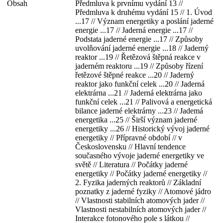
Obsah
Předmluva k prvnímu vydání 13 //
Předmluva k druhému vydání 15 // 1. Úvod
...17 // Význam energetiky a poslání jaderné
energie ...17 // Jaderná energie ...17 //
Podstata jaderné energie ...17 // Způsoby
uvolňování jaderné energie ...18 // Jaderný
reaktor ...19 // Řetězová štěpná reakce v
jaderném reaktoru ...19 // Způsoby řízení
řetězové štěpné reakce ...20 // Jaderný
reaktor jako funkční celek ...20 // Jaderná
elektrárna ...21 // Jaderná elektrárna jako
funkční celek ...21 // Palivová a energetická
bilance jaderné elektrárny ...23 // Jademá
energetika ...25 // Širší význam jaderné
energetiky ...26 // Historický vývoj jaderné
energetiky // Přípravné období // v
Československu // Hlavní tendence
současného vývoje jaderné energetiky ve
světě // Literatura // Počátky jaderné
energetiky // Počátky jaderné energetiky //
2. Fyzika jaderných reaktorů // Základní
poznatky z jaderné fyziky // Atomové jádro
// Vlastnosti stabilních atomových jader //
Vlastnosti nestabilních atomových jader //
Interakce fotonového pole s látkou //