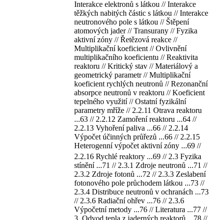
Interakce elektronů s látkou // Interakce
těžkých nabitých částic s látkou // Interakce
neutronového pole s látkou // Štěpení
atomových jader // Transurany // Fyzika
aktivní zóny // Řetězová reakce //
Multiplikační koeficient // Ovlivnění
multiplikačního koeficientu // Reaktivita
reaktoru // Kritický stav // Materiálový a
geometrický parametr // Multiplikační
koeficient rychlých neutronů // Rezonanční
absorpce neutronů v reaktoru // Koeficient
tepelného využití // Ostatní fyzikální
parametry mříže // 2.2.11 Otrava reaktoru
...63 // 2.2.12 Zamoření reaktoru ...64 //
2.2.13 Vyhoření paliva ...66 // 2.2.14
Výpočet účinných průřezů ...66 // 2.2.15
Heterogenní výpočet aktivní zóny ...69 //
2.2.16 Rychlé reaktory ...69 // 2.3 Fyzika
stínění ...71 // 2.3.1 Zdroje neutronů ...71 //
2.3.2 Zdroje fotonů ...72 // 2.3.3 Zeslabení
fotonového pole průchodem látkou ...73 //
2.3.4 Distribuce neutronů v ochranách ...73
// 2.3.6 Radiační ohřev ...76 // 2.3.6
Výpočetní metody ...76 // Literatura ...77 //
3. Odvod tepla z jaderných reaktorů ...78 //