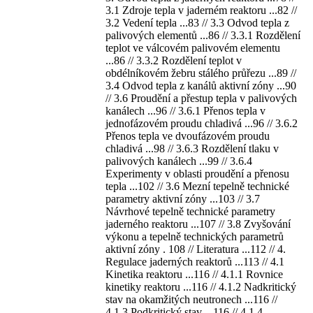
3.1 Zdroje tepla v jaderném reaktoru ...82 //
3.2 Vedení tepla ...83 // 3.3 Odvod tepla z
palivových elementů ...86 // 3.3.1 Rozdělení
teplot ve válcovém palivovém elementu
...86 // 3.3.2 Rozdělení teplot v
obdélníkovém žebru stálého průřezu ...89 //
3.4 Odvod tepla z kanálů aktivní zóny ...90
// 3.6 Proudění a přestup tepla v palivových
kanálech ...96 // 3.6.1 Přenos tepla v
jednofázovém proudu chladivá ...96 // 3.6.2
Přenos tepla ve dvoufázovém proudu
chladivá ...98 // 3.6.3 Rozdělení tlaku v
palivových kanálech ...99 // 3.6.4
Experimenty v oblasti proudění a přenosu
tepla ...102 // 3.6 Mezní tepelně technické
parametry aktivní zóny ...103 // 3.7
Návrhové tepelně technické parametry
jaderného reaktoru ...107 // 3.8 Zvyšování
výkonu a tepelně technických parametrů
aktivní zóny . 108 // Literatura ...112 // 4.
Regulace jaderných reaktorů ...113 // 4.1
Kinetika reaktoru ...116 // 4.1.1 Rovnice
kinetiky reaktoru ...116 // 4.1.2 Nadkritický
stav na okamžitých neutronech ...116 //
4.1.3 Podkritický stav ...116 // 4.1.4