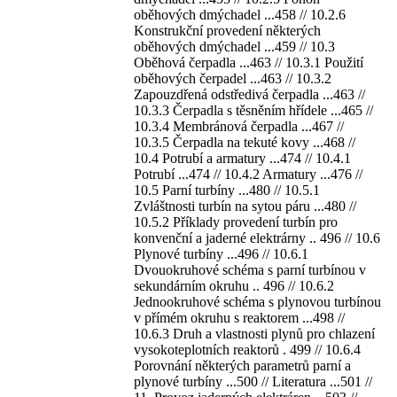
oběhových dmýchadel ...458 // 10.2.6
Konstrukční provedení některých
oběhových dmýchadel ...459 // 10.3
Oběhová čerpadla ...463 // 10.3.1 Použití
oběhových čerpadel ...463 // 10.3.2
Zapouzdřená odstředivá čerpadla ...463 //
10.3.3 Čerpadla s těsněním hřídele ...465 //
10.3.4 Membránová čerpadla ...467 //
10.3.5 Čerpadla na tekuté kovy ...468 //
10.4 Potrubí a armatury ...474 // 10.4.1
Potrubí ...474 // 10.4.2 Armatury ...476 //
10.5 Parní turbíny ...480 // 10.5.1
Zvláštnosti turbín na sytou páru ...480 //
10.5.2 Příklady provedení turbín pro
konvenční a jaderné elektrárny .. 496 // 10.6
Plynové turbíny ...496 // 10.6.1
Dvouokruhové schéma s parní turbínou v
sekundárním okruhu .. 496 // 10.6.2
Jednookruhové schéma s plynovou turbínou
v přímém okruhu s reaktorem ...498 //
10.6.3 Druh a vlastnosti plynů pro chlazení
vysokoteplotních reaktorů . 499 // 10.6.4
Porovnání některých parametrů parní a
plynové turbíny ...500 // Literatura ...501 //