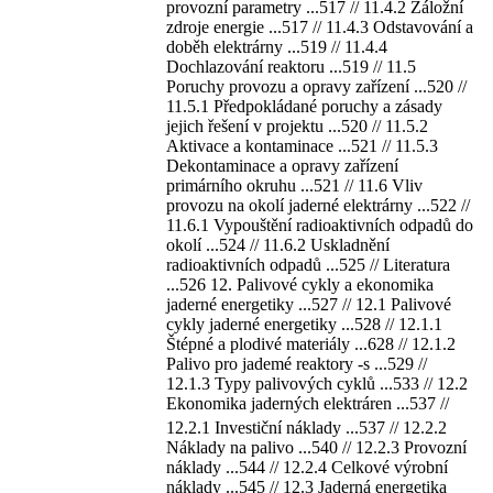
provozní parametry ...517 // 11.4.2 Záložní
zdroje energie ...517 // 11.4.3 Odstavování a
doběh elektrárny ...519 // 11.4.4
Dochlazování reaktoru ...519 // 11.5
Poruchy provozu a opravy zařízení ...520 //
11.5.1 Předpokládané poruchy a zásady
jejich řešení v projektu ...520 // 11.5.2
Aktivace a kontaminace ...521 // 11.5.3
Dekontaminace a opravy zařízení
primárního okruhu ...521 // 11.6 Vliv
provozu na okolí jaderné elektrárny ...522 //
11.6.1 Vypouštění radioaktivních odpadů do
okolí ...524 // 11.6.2 Uskladnění
radioaktivních odpadů ...525 // Literatura
...526 12. Palivové cykly a ekonomika
jaderné energetiky ...527 // 12.1 Palivové
cykly jaderné energetiky ...528 // 12.1.1
Štépné a plodivé materiály ...628 // 12.1.2
Palivo pro jademé reaktory -s ...529 //
12.1.3 Typy palivových cyklů ...533 // 12.2
Ekonomika jaderných elektráren ...537 //
12.2.1 Investiční náklady ...537 // 12.2.2
Náklady na palivo ...540 // 12.2.3 Provozní
náklady ...544 // 12.2.4 Celkové výrobní
náklady ...545 // 12.3 Jaderná energetika