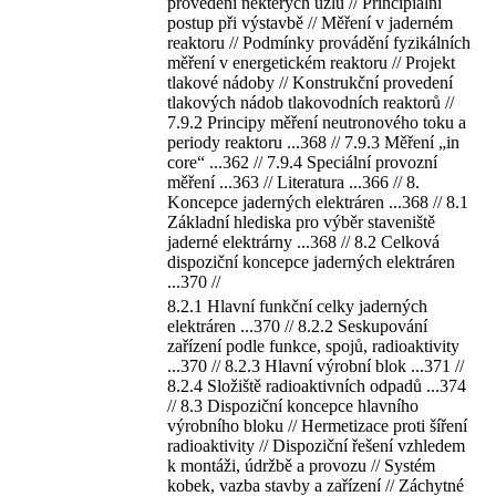
provedení některých uzlů // Principiální
postup při výstavbě // Měření v jaderném
reaktoru // Podmínky provádění fyzikálních
měření v energetickém reaktoru // Projekt
tlakové nádoby // Konstrukční provedení
tlakových nádob tlakovodních reaktorů //
7.9.2 Principy měření neutronového toku a
periody reaktoru ...368 // 7.9.3 Měření „in
core“ ...362 // 7.9.4 Speciální provozní
měření ...363 // Literatura ...366 // 8.
Koncepce jaderných elektráren ...368 // 8.1
Základní hlediska pro výběr staveniště
jaderné elektrárny ...368 // 8.2 Celková
dispoziční koncepce jaderných elektráren
...370 //
8.2.1 Hlavní funkční celky jaderných
elektráren ...370 // 8.2.2 Seskupování
zařízení podle funkce, spojů, radioaktivity
...370 // 8.2.3 Hlavní výrobní blok ...371 //
8.2.4 Složiště radioaktivních odpadů ...374
// 8.3 Dispoziční koncepce hlavního
výrobního bloku // Hermetizace proti šíření
radioaktivity // Dispoziční řešení vzhledem
k montáži, údržbě a provozu // Systém
kobek, vazba stavby a zařízení // Záchytné