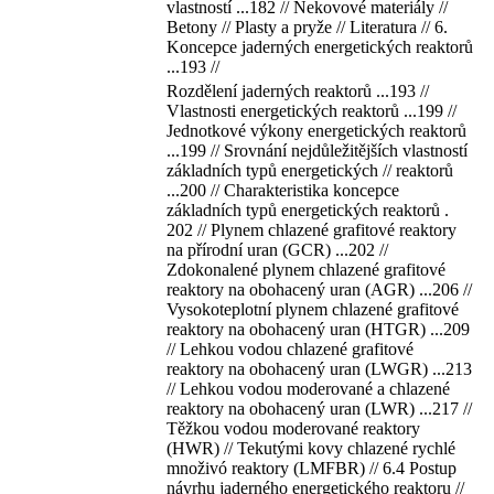
vlastností ...182 // Nekovové materiály //
Betony // Plasty a pryže // Literatura // 6.
Koncepce jaderných energetických reaktorů
...193 //
Rozdělení jaderných reaktorů ...193 //
Vlastnosti energetických reaktorů ...199 //
Jednotkové výkony energetických reaktorů
...199 // Srovnání nejdůležitějších vlastností
základních typů energetických // reaktorů
...200 // Charakteristika koncepce
základních typů energetických reaktorů .
202 // Plynem chlazené grafitové reaktory
na přírodní uran (GCR) ...202 //
Zdokonalené plynem chlazené grafitové
reaktory na obohacený uran (AGR) ...206 //
Vysokoteplotní plynem chlazené grafitové
reaktory na obohacený uran (HTGR) ...209
// Lehkou vodou chlazené grafitové
reaktory na obohacený uran (LWGR) ...213
// Lehkou vodou moderované a chlazené
reaktory na obohacený uran (LWR) ...217 //
Těžkou vodou moderované reaktory
(HWR) // Tekutými kovy chlazené rychlé
množivó reaktory (LMFBR) // 6.4 Postup
návrhu jaderného energetického reaktoru //