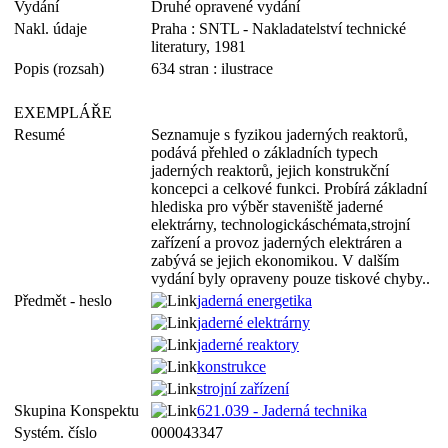
Vydání
Druhé opravené vydání
Nakl. údaje
Praha : SNTL - Nakladatelství technické
literatury, 1981
Popis (rozsah)
634 stran : ilustrace
EXEMPLÁŘE
Resumé
Seznamuje s fyzikou jaderných reaktorů,
podává přehled o základních typech
jaderných reaktorů, jejich konstrukční
koncepci a celkové funkci. Probírá základní
hlediska pro výběr staveniště jaderné
elektrárny, technologickáschémata,strojní
zařízení a provoz jaderných elektráren a
zabývá se jejich ekonomikou. V dalším
vydání byly opraveny pouze tiskové chyby..
Předmět - heslo
jaderná energetika
jaderné elektrárny
jaderné reaktory
konstrukce
strojní zařízení
Skupina Konspektu
621.039 - Jaderná technika
Systém. číslo
000043347