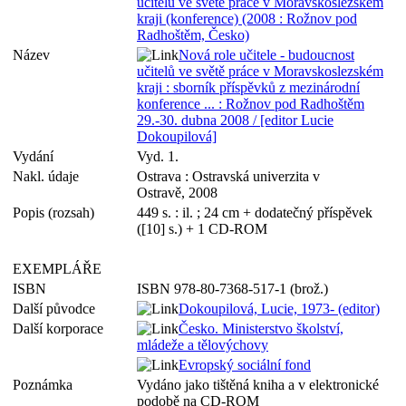
učitelů ve světě práce v Moravskoslezském
kraji (konference) (2008 : Rožnov pod
Radhoštěm, Česko)
Název
Nová role učitele - budoucnost
učitelů ve světě práce v Moravskoslezském
kraji : sborník příspěvků z mezinárodní
konference ... : Rožnov pod Radhoštěm
29.-30. dubna 2008 / [editor Lucie
Dokoupilová]
Vydání
Vyd. 1.
Nakl. údaje
Ostrava : Ostravská univerzita v
Ostravě, 2008
Popis (rozsah)
449 s. : il. ; 24 cm + dodatečný příspěvek
([10] s.) + 1 CD-ROM
EXEMPLÁŘE
ISBN
ISBN 978-80-7368-517-1 (brož.)
Další původce
Dokoupilová, Lucie, 1973- (editor)
Další korporace
Česko. Ministerstvo školství,
mládeže a tělovýchovy
Evropský sociální fond
Poznámka
Vydáno jako tištěná kniha a v elektronické
podobě na CD-ROM