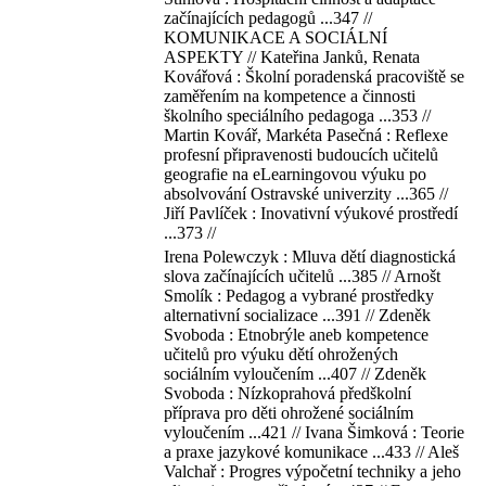
začínajících pedagogů ...347 //
KOMUNIKACE A SOCIÁLNÍ
ASPEKTY // Kateřina Janků, Renata
Kovářová : Školní poradenská pracoviště se
zaměřením na kompetence a činnosti
školního speciálního pedagoga ...353 //
Martin Kovář, Markéta Pasečná : Reflexe
profesní připravenosti budoucích učitelů
geografie na eLearningovou výuku po
absolvování Ostravské univerzity ...365 //
Jiří Pavlíček : Inovativní výukové prostředí
...373 //
Irena Polewczyk : Mluva dětí diagnostická
slova začínajících učitelů ...385 // Arnošt
Smolík : Pedagog a vybrané prostředky
alternativní socializace ...391 // Zdeněk
Svoboda : Etnobrýle aneb kompetence
učitelů pro výuku dětí ohrožených
sociálním vyloučením ...407 // Zdeněk
Svoboda : Nízkoprahová předškolní
příprava pro děti ohrožené sociálním
vyloučením ...421 // Ivana Šimková : Teorie
a praxe jazykové komunikace ...433 // Aleš
Valchař : Progres výpočetní techniky a jeho