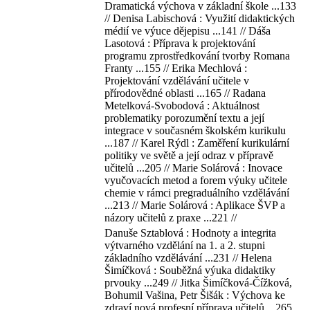
Dramatická výchova v základní škole ...133
// Denisa Labischová : Využití didaktických
médií ve výuce dějepisu ...141 // Dáša
Lasotová : Příprava k projektování
programu zprostředkování tvorby Romana
Franty ...155 // Erika Mechlová :
Projektování vzdělávání učitele v
přírodovědné oblasti ...165 // Radana
Metelková-Svobodová : Aktuálnost
problematiky porozumění textu a její
integrace v současném školském kurikulu
...187 // Karel Rýdl : Zaměření kurikulární
politiky ve světě a její odraz v přípravě
učitelů ...205 // Marie Solárová : Inovace
vyučovacích metod a forem výuky učitele
chemie v rámci pregraduálního vzdělávání
...213 // Marie Solárová : Aplikace ŠVP a
názory učitelů z praxe ...221 //
Danuše Sztablová : Hodnoty a integrita
výtvarného vzdělání na 1. a 2. stupni
základního vzdělávání ...231 // Helena
Šimíčková : Souběžná výuka didaktiky
prvouky ...249 // Jitka Šimíčková-Čížková,
Bohumil Vašina, Petr Šišák : Výchova ke
zdraví nová profesní příprava učitelů ...265