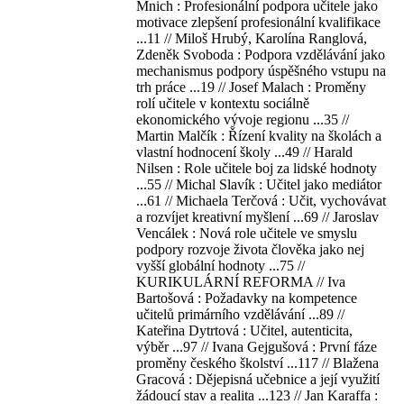
Mnich : Profesionální podpora učitele jako
motivace zlepšení profesionální kvalifikace
...11 // Miloš Hrubý, Karolína Ranglová,
Zdeněk Svoboda : Podpora vzdělávání jako
mechanismus podpory úspěšného vstupu na
trh práce ...19 // Josef Malach : Proměny
rolí učitele v kontextu sociálně
ekonomického vývoje regionu ...35 //
Martin Malčík : Řízení kvality na školách a
vlastní hodnocení školy ...49 // Harald
Nilsen : Role učitele boj za lidské hodnoty
...55 // Michal Slavík : Učitel jako mediátor
...61 // Michaela Terčová : Učit, vychovávat
a rozvíjet kreativní myšlení ...69 // Jaroslav
Vencálek : Nová role učitele ve smyslu
podpory rozvoje života člověka jako nej
vyšší globální hodnoty ...75 //
KURIKULÁRNÍ REFORMA // Iva
Bartošová : Požadavky na kompetence
učitelů primárního vzdělávání ...89 //
Kateřina Dytrtová : Učitel, autenticita,
výběr ...97 // Ivana Gejgušová : První fáze
proměny českého školství ...117 // Blažena
Gracová : Dějepisná učebnice a její využití
žádoucí stav a realita ...123 // Jan Karaffa :