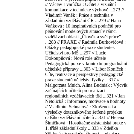
// Václav Tvarůžka : Učitel a vizuální
komunikace v technické výchově ...273 //
Vladimír Vaněk : Práce a technika v
základním vzdělávání ČR ...279 // Hana
Vaňková : 10 inspirativních podnětů pro
plánování modelových situací v rámci
vzdělávací oblasti „Člověk a svět práce"
...283 // PRAXE // Radmila Burkovičová :
Otázky pedagogické praxe studentek
Učitelství pro MŠ ...297 // Lucie
Dokoupilová : Nová role učitele
Pedagogická praxe v kontextu pregraduální
učitelské přípravy ...303 // Libor Koníček :
Cíle, realizace a perspektivy pedagogické
praxe studentů učitelství fyziky ...317 //
Malgorzata Mnich, Alina Budniak : Výcvik
začínajících učitelů pro realizaci
regionálních vzdělávacích tříd ...321 // Jan
Netolická : Informace, motivace a hodnoty
// Vladimíra Sehnalová : Zkušenosti a
výsledky dotazníkového šetřené projektu
dalšího vzdělávání učitelů ...331 // Helena
Šimíčková : Hospitačné asistentská praxe v
1. třídě základní školy ...333 // Zdeňka
Stíhlová : Hospitační činnost a adaptace