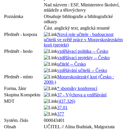
Nad názvem : ESF, Ministerstvo školství,
mládeže a tělovýchovy
Poznámka
Obsahuje bibliografie a bibliografické
odkazy
Část. anglický text, anglická resumé
Předmět - korpora
Nová role učitele - budoucnost
učitelů ve světě práce v Moravskoslezském
kraji (projekt)
Předmět - heslo
vzdělávací politika -- Česko
vzdělávací projekty -- Česko
učitelé -- Česko
vzdělávání učitelů -- Česko
Předmět - místo
Moravskoslezský kraj (Česko :
2000-)
Forma, žánr
* sborníky konferencí
Skupina Konspektu
37 - Výchova a vzdělávání
MDT
(437.326)
37.01
377
Systém. číslo
000043401
Obsah
UČITEL // Alina Budniak, Malgorzata