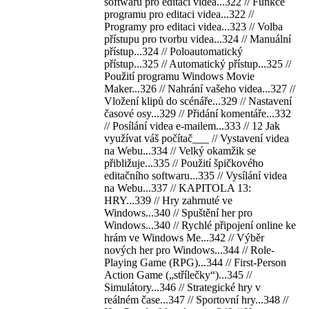
softwaru pro editaci videa...322 // Funkce
programu pro editaci videa...322 //
Programy pro editaci videa...323 // Volba
přístupu pro tvorbu videa...324 // Manuální
přístup...324 // Poloautomatický
přístup...325 // Automatický přístup...325 //
Použití programu Windows Movie
Maker...326 // Nahrání vašeho videa...327 //
Vložení klipů do scénáře...329 // Nastavení
časové osy...329 // Přidání komentáře...332
// Posílání videa e-mailem...333 // 12 Jak
využívat váš počítač___ // Vystavení videa
na Webu...334 // Velký okamžik se
přibližuje...335 // Použití špičkového
editačního softwaru...335 // Vysílání videa
na Webu...337 // KAPITOLA 13:
HRY...339 // Hry zahrnuté ve
Windows...340 // Spuštění her pro
Windows...340 // Rychlé připojení online ke
hrám ve Windows Me...342 // Výběr
nových her pro Windows...344 // Role-
Playing Game (RPG)...344 // First-Person
Action Game („střílečky“)...345 //
Simulátory...346 // Strategické hry v
reálném čase...347 // Sportovní hry...348 //