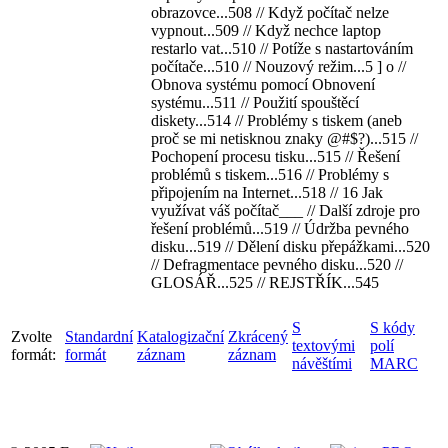
obrazovce...508 // Když počítač nelze
vypnout...509 // Když nechce laptop
restarlo vat...510 // Potíže s nastartováním
počítače...510 // Nouzový režim...5 ] o //
Obnova systému pomocí Obnovení
systému...511 // Použití spouštěcí
diskety...514 // Problémy s tiskem (aneb
proč se mi netisknou znaky @#$?)...515 //
Pochopení procesu tisku...515 // Řešení
problémů s tiskem...516 // Problémy s
připojením na Internet...518 // 16 Jak
využívat váš počítač___ // Další zdroje pro
řešení problémů...519 // Údržba pevného
disku...519 // Dělení disku přepážkami...520
// Defragmentace pevného disku...520 //
GLOSÁŘ...525 // REJSTŘÍK...545
S
S kódy
Zvolte
Standardní
Katalogizační
Zkrácený
textovými
polí
formát:
formát
záznam
záznam
návěštími
MARC