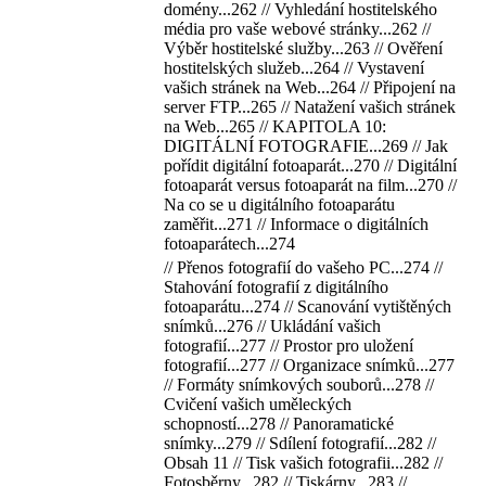
domény...262 // Vyhledání hostitelského
média pro vaše webové stránky...262 //
Výběr hostitelské služby...263 // Ověření
hostitelských služeb...264 // Vystavení
vašich stránek na Web...264 // Připojení na
server FTP...265 // Natažení vašich stránek
na Web...265 // KAPITOLA 10:
DIGITÁLNÍ FOTOGRAFIE...269 // Jak
pořídit digitální fotoaparát...270 // Digitální
fotoaparát versus fotoaparát na film...270 //
Na co se u digitálního fotoaparátu
zaměřit...271 // Informace o digitálních
fotoaparátech...274
// Přenos fotografií do vašeho PC...274 //
Stahování fotografií z digitálního
fotoaparátu...274 // Scanování vytištěných
snímků...276 // Ukládání vašich
fotografií...277 // Prostor pro uložení
fotografií...277 // Organizace snímků...277
// Formáty snímkových souborů...278 //
Cvičení vašich uměleckých
schopností...278 // Panoramatické
snímky...279 // Sdílení fotografií...282 //
Obsah 11 // Tisk vašich fotografii...282 //
Fotosběrny...282 // Tiskárny...283 //