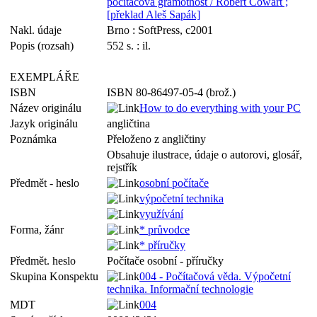
počítačová gramotnost / Robert Cowart ;
[překlad Aleš Sapák]
Nakl. údaje
Brno : SoftPress, c2001
Popis (rozsah)
552 s. : il.
EXEMPLÁŘE
ISBN
ISBN 80-86497-05-4 (brož.)
Název originálu
How to do everything with your PC
Jazyk originálu
angličtina
Poznámka
Přeloženo z angličtiny
Obsahuje ilustrace, údaje o autorovi, glosář,
rejstřík
Předmět - heslo
osobní počítače
výpočetní technika
využívání
Forma, žánr
* průvodce
* příručky
Předmět. heslo
Počítače osobní - příručky
Skupina Konspektu
004 - Počítačová věda. Výpočetní
technika. Informační technologie
MDT
004