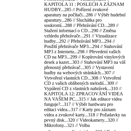
KAPITOLA 11 : POSLECH A ZÁZNAM
HUDBY...285 // Pořízení zvukové
aparatury na počítači...286 // Výběr hudební
aparatury...286 // Sluchátka pro
soukromí...288 // Přehrávání CD...289 //
Stažení informací o CD...290 // Změna
vzhledu přehrávače...291 // Vizualizace
hudby...292 // Přehrávání MP3...294 //
Použití přehrávače MP3...294 // Stahování
MP3 z Internetu...298 // Převedení vašich
CD na MP3...299 // Kopírování vinylových
desek a kazet...303 // Stahování MP3 na váš
přenosný přehrávač...305 // Vystavení
hudby na webových stránkách...307 //
Vytvoření vlastních CD...308 // Vytvoření
CD z vašich oblíbených melodií...309 //
Vypálení CD z vlastních nahrávek...310 //
KAPITOLA 12: ZPRACOVÁNÍ VIDEA
NA VAŠEM PC...315 // Jak editace videa
funguje?...317 // Výběr hardwaru pro
editaci videa...317 // Karty pro záznam
videa a zvukové karty...318 // Požadavky na
pevný disk...320 // Videokamery...320 //
Mikrofony...321 // Volba