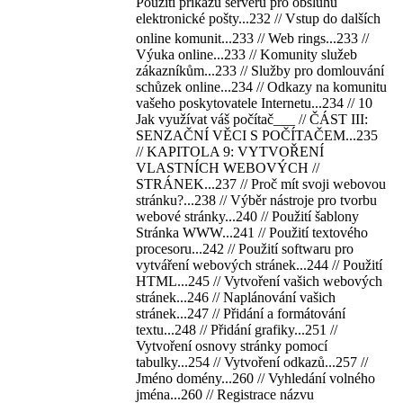
Použití příkazů serveru pro obsluhu
elektronické pošty...232 // Vstup do dalších
online komunit...233 // Web rings...233 //
Výuka online...233 // Komunity služeb
zákazníkům...233 // Služby pro domlouvání
schůzek online...234 // Odkazy na komunitu
vašeho poskytovatele Internetu...234 // 10
Jak využívat váš počítač___ // ČÁST III:
SENZAČNÍ VĚCI S POČÍTAČEM...235
// KAPITOLA 9: VYTVOŘENÍ
VLASTNÍCH WEBOVÝCH //
STRÁNEK...237 // Proč mít svoji webovou
stránku?...238 // Výběr nástroje pro tvorbu
webové stránky...240 // Použití šablony
Stránka WWW...241 // Použití textového
procesoru...242 // Použití softwaru pro
vytváření webových stránek...244 // Použití
HTML...245 // Vytvoření vašich webových
stránek...246 // Naplánování vašich
stránek...247 // Přidání a formátování
textu...248 // Přidání grafiky...251 //
Vytvoření osnovy stránky pomocí
tabulky...254 // Vytvoření odkazů...257 //
Jméno domény...260 // Vyhledání volného
jména...260 // Registrace názvu