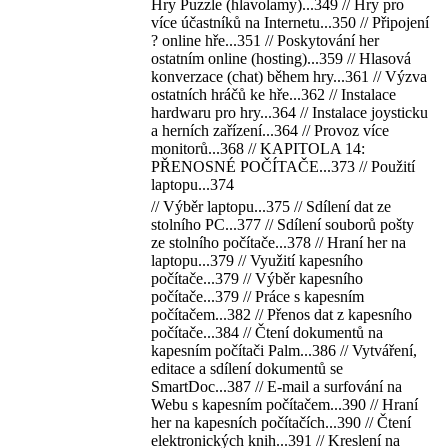
Hry Puzzle (hlavolamy)...349 // Hry pro
více účastníků na Internetu...350 // Připojení
? online hře...351 // Poskytování her
ostatním online (hosting)...359 // Hlasová
konverzace (chat) během hry...361 // Výzva
ostatních hráčů ke hře...362 // Instalace
hardwaru pro hry...364 // Instalace joysticku
a herních zařízení...364 // Provoz více
monitorů...368 // KAPITOLA 14:
PŘENOSNÉ POČÍTAČE...373 // Použití
laptopu...374
// Výběr laptopu...375 // Sdílení dat ze
stolního PC...377 // Sdílení souborů pošty
ze stolního počítače...378 // Hraní her na
laptopu...379 // Využití kapesního
počítače...379 // Výběr kapesního
počítače...379 // Práce s kapesním
počítačem...382 // Přenos dat z kapesního
počítače...384 // Čtení dokumentů na
kapesním počítači Palm...386 // Vytváření,
editace a sdílení dokumentů se
SmartDoc...387 // E-mail a surfování na
Webu s kapesním počítačem...390 // Hraní
her na kapesních počítačích...390 // Čtení
elektronických knih...391 // Kreslení na