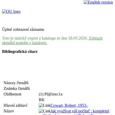
Úplné zobrazení záznamu
Toto je statický export z katalogu ze dne 28.05.2026.
Zobrazit
aktuální podobu v katalogu.
Bibliografická citace
Názory čtenářů
Známka čtenářů
Oblíbenost
(1) Půjčeno:1x
BK
Hlavní záhlaví
Cowart, Robert, 1953-
Název
Jak využívat váš počítač : kompletní