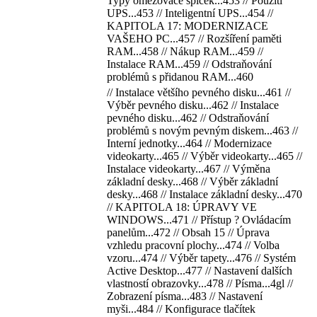
Typy omezovače špiček...453 // Použití
UPS...453 // Inteligentní UPS...454 //
KAPITOLA 17: MODERNIZACE
VAŠEHO PC...457 // Rozšíření paměti
RAM...458 // Nákup RAM...459 //
Instalace RAM...459 // Odstraňování
problémů s přidanou RAM...460
// Instalace většího pevného disku...461 //
Výběr pevného disku...462 // Instalace
pevného disku...462 // Odstraňování
problémů s novým pevným diskem...463 //
Interní jednotky...464 // Modernizace
videokarty...465 // Výběr videokarty...465 //
Instalace videokarty...467 // Výměna
základní desky...468 // Výběr základní
desky...468 // Instalace základní desky...470
// KAPITOLA 18: ÚPRAVY VE
WINDOWS...471 // Přístup ? Ovládacím
panelům...472 // Obsah 15 // Úprava
vzhledu pracovní plochy...474 // Volba
vzoru...474 // Výběr tapety...476 // Systém
Active Desktop...477 // Nastavení dalších
vlastností obrazovky...478 // Písma...4gl //
Zobrazení písma...483 // Nastavení
myši...484 // Konfigurace tlačítek