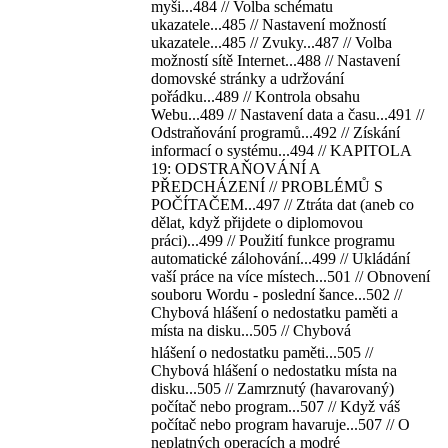
myši...484 // Volba schématu
ukazatele...485 // Nastavení možností
ukazatele...485 // Zvuky...487 // Volba
možností sítě Internet...488 // Nastavení
domovské stránky a udržování
pořádku...489 // Kontrola obsahu
Webu...489 // Nastavení data a času...491 //
Odstraňování programů...492 // Získání
informací o systému...494 // KAPITOLA
19: ODSTRAŇOVÁNÍ A
PŘEDCHÁZENÍ // PROBLÉMŮ S
POČÍTAČEM...497 // Ztráta dat (aneb co
dělat, když přijdete o diplomovou
práci)...499 // Použití funkce programu
automatické zálohování...499 // Ukládání
vaší práce na více místech...501 // Obnovení
souboru Wordu - poslední šance...502 //
Chybová hlášení o nedostatku paměti a
místa na disku...505 // Chybová
hlášení o nedostatku paměti...505 //
Chybová hlášení o nedostatku místa na
disku...505 // Zamrznutý (havarovaný)
počítač nebo program...507 // Když váš
počítač nebo program havaruje...507 // O
neplatných operacích a modré