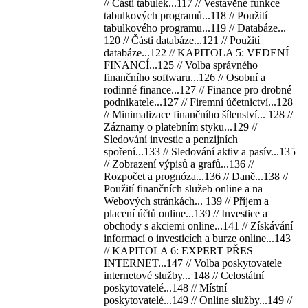
// Části tabulek...117 // Vestavěné funkce
tabulkových programů...118 // Použití
tabulkového programu...119 // Databáze...
120 // Části databáze...121 // Použití
databáze...122 // KAPITOLA 5: VEDENÍ
FINANCÍ...125 // Volba správného
finančního softwaru...126 // Osobní a
rodinné finance...127 // Finance pro drobné
podnikatele...127 // Firemní účetnictví...128
// Minimalizace finančního šílenství... 128 //
Záznamy o platebním styku...129 //
Sledování investic a penzijních
spoření...133 // Sledování aktiv a pasív...135
// Zobrazení výpisů a grafů...136 //
Rozpočet a prognóza...136 // Daně...138 //
Použití finančních služeb online a na
Webových stránkách... 139 // Příjem a
placení účtů online...139 // Investice a
obchody s akciemi online...141 // Získávání
informací o investicích a burze online...143
// KAPITOLA 6: EXPERT PŘES
INTERNET...147 // Volba poskytovatele
internetové služby... 148 // Celostátní
poskytovatelé...148 // Místní
poskytovatelé...149 // Online služby...149 //