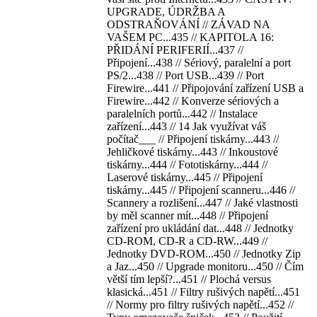
UPGRADE, ÚDRŽBA A
ODSTRAŇOVÁNÍ // ZÁVAD NA
VAŠEM PC...435 // KAPITOLA 16:
PŘIDÁNÍ PERIFERIÍ...437 //
Připojení...438 // Sériový, paralelní a port
PS/2...438 // Port USB...439 // Port
Firewire...441 // Připojování zařízení USB a
Firewire...442 // Konverze sériových a
paralelních portů...442 // Instalace
zařízení...443 // 14 Jak využívat váš
počítač___ // Připojení tiskárny...443 //
Jehličkové tiskárny...443 // Inkoustové
tiskárny...444 // Fototiskárny...444 //
Laserové tiskárny...445 // Připojení
tiskárny...445 // Připojení scanneru...446 //
Scannery a rozlišení...447 // Jaké vlastnosti
by měl scanner mít...448 // Připojení
zařízení pro ukládání dat...448 // Jednotky
CD-ROM, CD-R a CD-RW...449 //
Jednotky DVD-ROM...450 // Jednotky Zip
a Jaz...450 // Upgrade monitoru...450 // Čím
větší tím lepší?...451 // Plochá versus
klasická...451 // Filtry rušivých napětí...451
// Normy pro filtry rušivých napětí...452 //