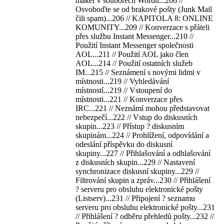
maker v souborech Wordu...206 //
Osvoboďte se od brakové pošty (Junk Mail
čili spam)...206 // KAPITOLA 8: ONLINE
KOMUNITY...209 // Konverzace s přáteli
přes službu Instant Messenger...210 //
Použití Instant Messenger společnosti
AOL...211 // Použití AOL jako člen
AOL...214 // Použití ostatních služeb
IM...215 // Seznámení s novými lidmi v
místnosti...219 // Vyhledávání
místností...219 // Vstoupení do
místnosti...221 // Konverzace přes
IRC...221 // Neznámí mohou představovat
nebezpečí...222 // Vstup do diskusních
skupin...223 // Přístup ? diskusním
skupinám...224 // Prohlížení, odpovídání a
odeslání příspěvku do diskusní
skupiny...227 // Přihlašování a odhlašování
z diskusních skupin...229 // Nastavení
synchronizace diskusní skupiny...229 //
Filtrování skupin a zpráv...230 // Přihlášení
? serveru pro obsluhu elektronické pošty
(Listserv)...231 // Připojení ? seznamu
serveru pro obsluhu elektronické pošty...231
// Přihlášení ? odběru přehledů pošty...232 //