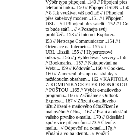
Výběr typu připojení...149 // Připojení přes
telefonní linku...150 // Připojení ISDN...150
// 8 Jak využívat váš počítač // í Připojení
přes kabelový modem...151 // i Připojení
DSL... // I Připojení přes satelit...152 // I Co
to bude stát?... // \\ Poznejte svůj
prohlížeč...153 // í Internet Explorer...
I53 // Netscape Communicator...154 // i
Orientace na Internetu... 155 // i
URL...lizzili. 155 // ! Hypertextové
odkazy...156 // j Vyhledávací servery...156
// Bookmarks... 157 // Nakupování na
Webu... I59 // Kódování...160 // Cookies...
160 // Zamezení přístupu na stránky s
nežádoucím obsahem... 162 // KAPITOLA
7: KOMUNIKACE ELEKTRONICKOU
// POŠTOU...165 // Výběr e-mailového
programu...166 // Začínáme s Outlook
Express... 167 // Zřízení e-mailového
účtuZřízení e-mailového účtuZřízení e-
mailového // účtu-,...167 // Psaní a odeslání
vašeho prvního e-mailu...170 // Odesílání
zpráv více příjemcům...I73 // Čtení e-
mailu... // Odpověď na e-mail...17g //
Přidání a volba identit... // Použití