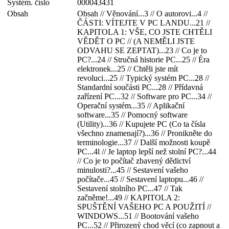
Systém. číslo
000043431
Obsah
Obsah // Věnování...3 // O autorovi...4 //
ČÁSTI: VÍTEJTE V PC LANDU...21 //
KAPITOLA 1: VŠE, CO JSTE CHTĚLI
VĚDĚT O PC // (A NEMĚLI JSTE
ODVAHU SE ZEPTAT)...23 // Co je to
PC?...24 // Stručná historie PC...25 // Éra
elektronek...25 // Chtěli jste mít
revoluci...25 // Typický systém PC...28 //
Standardní součásti PC...28 // Přídavná
zařízení PC...32 // Software pro PC...34 //
Operační systém...35 // Aplikační
software...35 // Pomocný software
(Utility)...36 // Kupujete PC (Co ta čísla
všechno znamenají?)...36 // Pronikněte do
terminologie...37 // Další možnosti koupě
PC...4l // Je laptop lepší než stolní PC?...44
// Co je to počítač zbavený dědictví
minulosti?...45 // Sestavení vašeho
počítače...45 // Sestavení laptopu...46 //
Sestavení stolního PC...47 // Tak
začněme!...49 // KAPITOLA 2:
SPUŠTĚNÍ VAŠEHO PC A POUŽITÍ //
WINDOWS...51 // Bootování vašeho
PC...52 // Přirozený chod věcí (co zapnout a