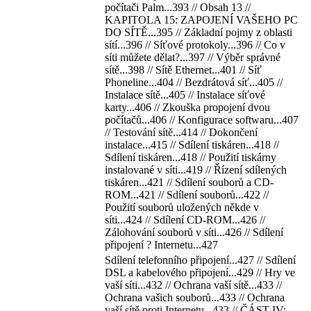
počítači Palm...393 // Obsah 13 //
KAPITOLA 15: ZAPOJENÍ VAŠEHO PC
DO SÍTĚ...395 // Základní pojmy z oblasti
sítí...396 // Síťové protokoly...396 // Co v
síti můžete dělat?...397 // Výběr správné
sítě...398 // Sítě Ethernet...401 // Síť
Phoneline...404 // Bezdrátová síť...405 //
Instalace sítě...405 // Instalace síťové
karty...406 // Zkouška propojení dvou
počítačů...406 // Konfigurace softwaru...407
// Testování sítě...414 // Dokončení
instalace...415 // Sdílení tiskáren...418 //
Sdílení tiskáren...418 // Použití tiskárny
instalované v síti...419 // Řízení sdílených
tiskáren...421 // Sdílení souborů a CD-
ROM...421 // Sdílení souborů...422 //
Použití souborů uložených někde v
síti...424 // Sdílení CD-ROM...426 //
Zálohování souborů v síti...426 // Sdílení
připojení ? Internetu...427
Sdílení telefonního připojení...427 // Sdílení
DSL a kabelového připojení...429 // Hry ve
vaší síti...432 // Ochrana vaší sítě...433 //
Ochrana vašich souborů...433 // Ochrana
vaší sítě proti Internetu...433 // ČÁST IV: