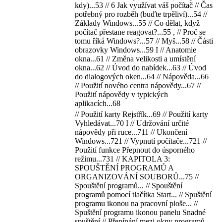
kdy)...53 // 6 Jak využívat váš počítač // Čas
potřebný pro rozběh (buďte trpěliví)...54 //
Základy Windows...55 // Co dělat, když
počítač přestane reagovat?...55 , // Proč se
tomu říká Windows?...57 // Myš...58 // Části
obrazovky Windows...59 I // Anatomie
okna...61 // Změna velikosti a umístění
okna...62 // Úvod do nabídek...63 // Úvod
do dialogových oken...64 // Nápověda...66
// Použití nového centra nápovědy...67 //
Použití nápovědy v typických
aplikacích...68
// Použití karty Rejstřík...69 // Použití karty
Vyhledávat...70 I // Udržování určité
nápovědy při ruce...711 // Ukončení
Windows...721 // Vypnutí počítače...721 //
Použití funkce Přepnout do úsporného
režimu...731 // KAPITOLA 3:
SPOUŠTĚNÍ PROGRAMŮ A
ORGANIZOVÁNÍ SOUBORŮ...75 //
Spouštění programů... // Spouštění
programů pomocí tlačítka Start... // Spuštění
programu ikonou na pracovní ploše... //
Spuštění programu ikonou panelu Snadné
spuštění // Přepínání mezi okny programů...