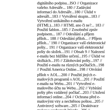
digitálního podpisu...ISO // Organizace
vašeho Adresáře... 180 // Zadávání
informací do Adresáře...180 // Úklid v
adresáři...183 // Vytváření skupin...183 //
Vytvoření unikátního e-mailu
(HTML)...183 // HTML ano či ne?... 183 //
Použití šablon...185 // Zosobnění zpráv
podpisem... 187 // Odesílání a příjem
příloh... 188 // Odesílání příloh... // Příjem
příloh...’ 190 // Organizace vaší elektronické
pošty... 191 // Organizace vaší elektronické
pošty do složek...191 // Obsah 9 // Nalezení
e-mailu bez bližšího určení...195 // Úklid ve
složkách...195 // Zálohování pošty...197 //
Použití e-mailu na různých počítačích...198
// Použití America Online...198 // Otvírání
příloh v AOL...200 // Použití jiných e-
mailových programů s AOL...201 // Použití
e-mailu na Webu...201 // Vytvoření e-
mailového účtu na Webu...202 // Vybírání
pošty přes vzdálený počítač...203 // Uložení
informací online...204 // Ochrana před e-
mailovými viry a nechtěnou poštou...205 //
Antivirový software...205 // Deaktivace