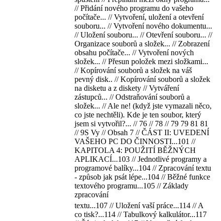
// Přidání nového programu do vašeho
počítače... // Vytvoření, uložení a otevření
souboru... // Vytvoření nového dokumentu...
// Uložení souboru... // Otevření souboru... //
Organizace souborů a složek... // Zobrazení
obsahu počítače... // Vytvoření nových
složek... // Přesun položek mezi složkami...
// Kopírování souborů a složek na váš
pevný disk.. // Kopírování souborů a složek
na disketu a z diskety // Vytváření
zástupců... // Odstraňování souborů a
složek... // Ale ne! (když jste vymazali něco,
co jste nechtěli). Kde je ten soubor, který
jsem si vytvořil?... // 76 // 78 // 79 79 81 81
// 9S Vy // Obsah 7 // ČÁST II: UVEDENÍ
VAŠEHO PC DO ČINNOSTI...101 //
KAPITOLA 4: POUŽITÍ BĚŽNÝCH
APLIKACÍ...103 // Jednotlivé programy a
programové balíky...104 // Zpracování textu
- způsob jak psát lépe...104 // Běžné funkce
textového programu...105 // Základy
zpracování
textu...107 // Uložení vaší práce...114 // A
co tisk?...114 // Tabulkový kalkulátor...117