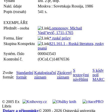
Vydání
Izd. 2-je, dop.
Nakl. údaje
Moskva : Sovetskaja Rossija, 1986
Popis (rozsah)
541 s.
EXEMPLÁŘE
Předmět - osoba
Lomonosov, Michail
Vasil’jevič, 1711-1765
Forma, žánr
* ruské prózy
Skupina Konspektu
821.161.1 - Ruská literatura, rusky
psaná
Systém. číslo
000043543
Kontrolní č.
(OCoLC)14876536
S
S kódy
Zvolte
Standardní
Katalogizační
Zkrácený
textovými
polí
formát:
formát
záznam
záznam
návěštími
MARC
© 2005 Ex
Libris
Dotazy a připomínky
© 2009 - 2026 Ostravská univerzita