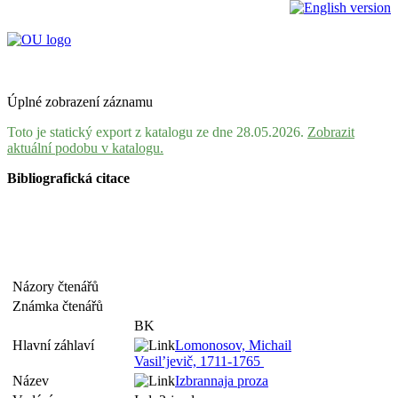
Úplné zobrazení záznamu
Toto je statický export z katalogu ze dne 28.05.2026.
Zobrazit
aktuální podobu v katalogu.
Bibliografická citace
Názory čtenářů
Známka čtenářů
BK
Hlavní záhlaví
Lomonosov, Michail
Vasil’jevič, 1711-1765
Název
Izbrannaja proza