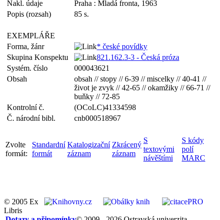
Nakl. údaje
Praha : Mladá fronta, 1963
Popis (rozsah)
85 s.
EXEMPLÁŘE
Forma, žánr
* české povídky
Skupina Konspektu
821.162.3-3 - Česká próza
Systém. číslo
000043621
Obsah
obsah // stopy // 6-39 // miscelky // 40-41 //
život je zvyk // 42-65 // okamžiky // 66-71 //
buňky // 72-85
Kontrolní č.
(OCoLC)41334598
Č. národní bibl.
cnb000518967
S
S kódy
Zvolte
Standardní
Katalogizační
Zkrácený
textovými
polí
formát:
formát
záznam
záznam
návěštími
MARC
© 2005 Ex
Libris
Dotazy a připomínky
© 2009 - 2026 Ostravská univerzita