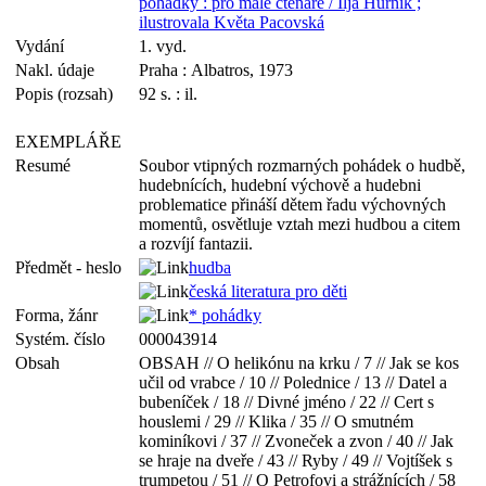
pohádky : pro malé čtenáře / Ilja Hurník ;
ilustrovala Květa Pacovská
Vydání
1. vyd.
Nakl. údaje
Praha : Albatros, 1973
Popis (rozsah)
92 s. : il.
EXEMPLÁŘE
Resumé
Soubor vtipných rozmarných pohádek o hudbě,
hudebnících, hudební výchově a hudebni
problematice přináší dětem řadu výchovných
momentů, osvětluje vztah mezi hudbou a citem
a rozvíjí fantazii.
Předmět - heslo
hudba
česká literatura pro děti
Forma, žánr
* pohádky
Systém. číslo
000043914
Obsah
OBSAH // O helikónu na krku / 7 // Jak se kos
učil od vrabce / 10 // Polednice / 13 // Datel a
bubeníček / 18 // Divné jméno / 22 // Cert s
houslemi / 29 // Klika / 35 // O smutném
kominíkovi / 37 // Zvoneček a zvon / 40 // Jak
se hraje na dveře / 43 // Ryby / 49 // Vojtíšek s
trumpetou / 51 // O Petrofovi a strážnících / 58