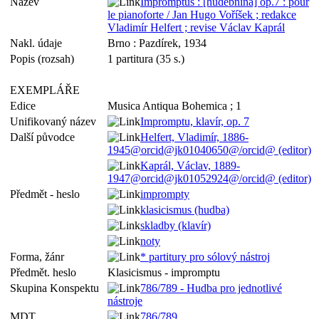
Název
Impromptus : [hudebnina] op.7 : pour
le pianoforte / Jan Hugo Voříšek ; redakce
Vladimír Helfert ; revise Václav Kaprál
Nakl. údaje
Brno : Pazdírek, 1934
Popis (rozsah)
1 partitura (35 s.)
EXEMPLÁŘE
Edice
Musica Antiqua Bohemica ; 1
Unifikovaný název
Impromptu, klavír, op. 7
Další původce
Helfert, Vladimír, 1886-
1945@orcid@jk01040650@/orcid@ (editor)
Kaprál, Václav, 1889-
1947@orcid@jk01052924@/orcid@ (editor)
Předmět - heslo
imprompty
klasicismus (hudba)
skladby (klavír)
noty
Forma, žánr
* partitury pro sólový nástroj
Předmět. heslo
Klasicismus - impromptu
Skupina Konspektu
786/789 - Hudba pro jednotlivé
nástroje
MDT
786/789