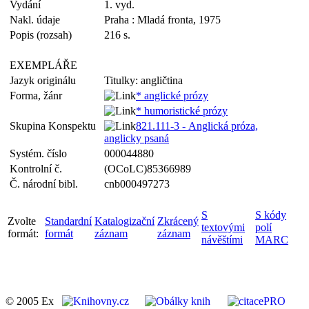
Vydání
1. vyd.
Nakl. údaje
Praha : Mladá fronta, 1975
Popis (rozsah)
216 s.
EXEMPLÁŘE
Jazyk originálu
Titulky: angličtina
Forma, žánr
* anglické prózy
* humoristické prózy
Skupina Konspektu
821.111-3 - Anglická próza,
anglicky psaná
Systém. číslo
000044880
Kontrolní č.
(OCoLC)85366989
Č. národní bibl.
cnb000497273
S
S kódy
Zvolte
Standardní
Katalogizační
Zkrácený
textovými
polí
formát:
formát
záznam
záznam
návěštími
MARC
© 2005 Ex