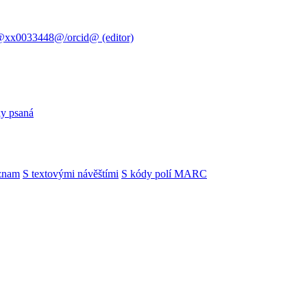
@xx0033448@/orcid@ (editor)
ky psaná
znam
S textovými návěštími
S kódy polí MARC