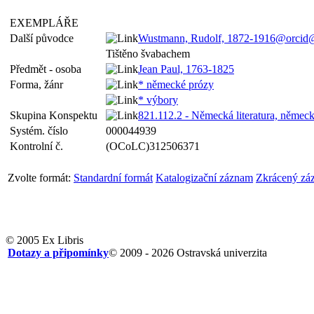
EXEMPLÁŘE
Další původce
Wustmann, Rudolf, 1872-1916@orcid
Tištěno švabachem
Předmět - osoba
Jean Paul, 1763-1825
Forma, žánr
* německé prózy
* výbory
Skupina Konspektu
821.112.2 - Německá literatura, němec
Systém. číslo
000044939
Kontrolní č.
(OCoLC)312506371
Zvolte formát:
Standardní formát
Katalogizační záznam
Zkrácený zá
© 2005 Ex Libris
Dotazy a připomínky
© 2009 - 2026 Ostravská univerzita