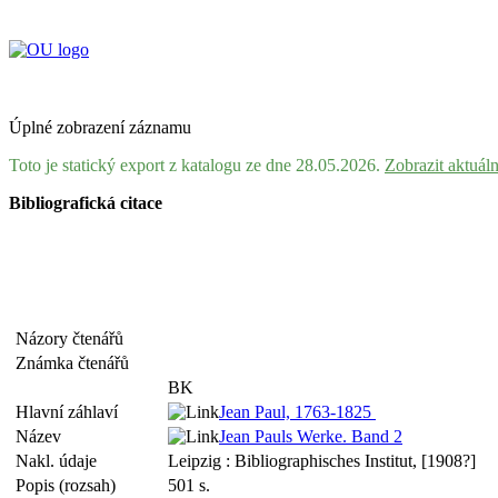
Úplné zobrazení záznamu
Toto je statický export z katalogu ze dne 28.05.2026.
Zobrazit aktuál
Bibliografická citace
Názory čtenářů
Známka čtenářů
BK
Hlavní záhlaví
Jean Paul, 1763-1825
Název
Jean Pauls Werke. Band 2
Nakl. údaje
Leipzig : Bibliographisches Institut, [1908?]
Popis (rozsah)
501 s.