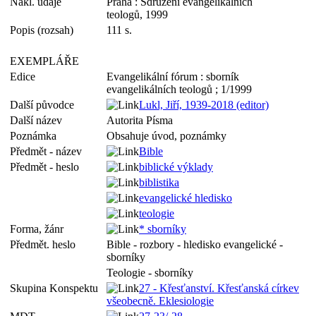
Nakl. údaje
Praha : Sdružení evangelikálních
teologů, 1999
Popis (rozsah)
111 s.
EXEMPLÁŘE
Edice
Evangelikální fórum : sborník
evangelikálních teologů ; 1/1999
Další původce
Lukl, Jiří, 1939-2018 (editor)
Další název
Autorita Písma
Poznámka
Obsahuje úvod, poznámky
Předmět - název
Bible
Předmět - heslo
biblické výklady
biblistika
evangelické hledisko
teologie
Forma, žánr
* sborníky
Předmět. heslo
Bible - rozbory - hledisko evangelické -
sborníky
Teologie - sborníky
Skupina Konspektu
27 - Křesťanství. Křesťanská církev
všeobecně. Eklesiologie