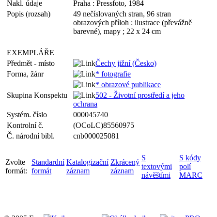
Nakl. údaje
Praha : Pressfoto, 1984
Popis (rozsah)
49 nečíslovaných stran, 96 stran
obrazových příloh : ilustrace (převážně
barevné), mapy ; 22 x 24 cm
EXEMPLÁŘE
Předmět - místo
Čechy jižní (Česko)
Forma, žánr
* fotografie
* obrazové publikace
Skupina Konspektu
502 - Životní prostředí a jeho
ochrana
Systém. číslo
000045740
Kontrolní č.
(OCoLC)85560975
Č. národní bibl.
cnb000025081
S
S kódy
Zvolte
Standardní
Katalogizační
Zkrácený
textovými
polí
formát:
formát
záznam
záznam
návěštími
MARC