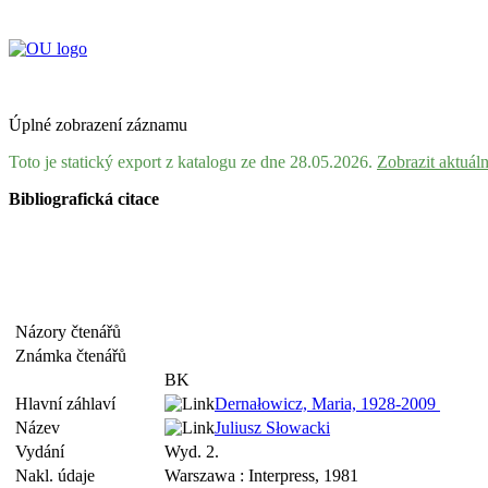
Úplné zobrazení záznamu
Toto je statický export z katalogu ze dne 28.05.2026.
Zobrazit aktuál
Bibliografická citace
Názory čtenářů
Známka čtenářů
BK
Hlavní záhlaví
Dernałowicz, Maria, 1928-2009
Název
Juliusz Słowacki
Vydání
Wyd. 2.
Nakl. údaje
Warszawa : Interpress, 1981