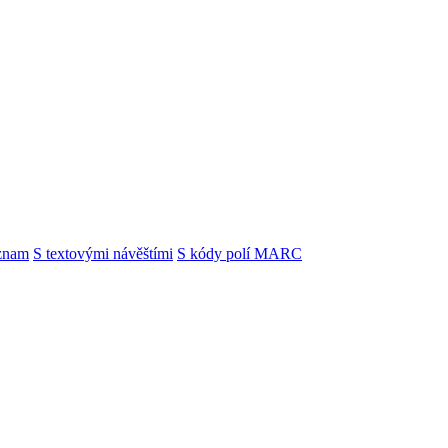
znam
S textovými návěštími
S kódy polí MARC