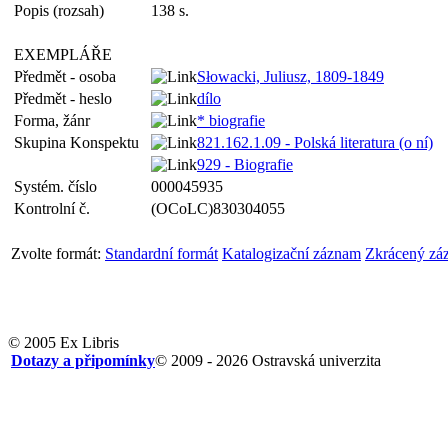
Popis (rozsah)
138 s.
EXEMPLÁŘE
Předmět - osoba
Słowacki, Juliusz, 1809-1849
Předmět - heslo
dílo
Forma, žánr
* biografie
Skupina Konspektu
821.162.1.09 - Polská literatura (o ní)
929 - Biografie
Systém. číslo
000045935
Kontrolní č.
(OCoLC)830304055
Zvolte formát:
Standardní formát
Katalogizační záznam
Zkrácený zá
© 2005 Ex Libris
Dotazy a připomínky
© 2009 - 2026 Ostravská univerzita