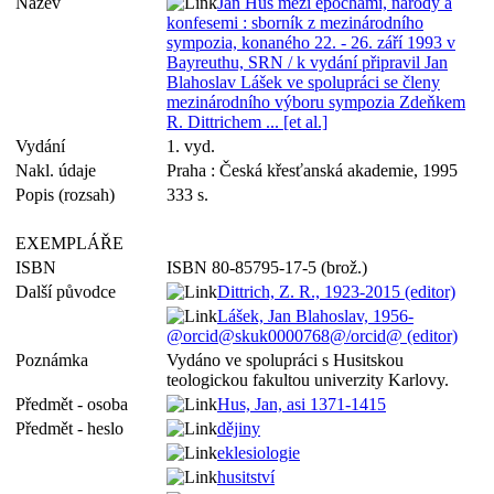
Název
Jan Hus mezi epochami, národy a
konfesemi : sborník z mezinárodního
sympozia, konaného 22. - 26. září 1993 v
Bayreuthu, SRN / k vydání připravil Jan
Blahoslav Lášek ve spolupráci se členy
mezinárodního výboru sympozia Zdeňkem
R. Dittrichem ... [et al.]
Vydání
1. vyd.
Nakl. údaje
Praha : Česká křesťanská akademie, 1995
Popis (rozsah)
333 s.
EXEMPLÁŘE
ISBN
ISBN 80-85795-17-5 (brož.)
Další původce
Dittrich, Z. R., 1923-2015 (editor)
Lášek, Jan Blahoslav, 1956-
@orcid@skuk0000768@/orcid@ (editor)
Poznámka
Vydáno ve spolupráci s Husitskou
teologickou fakultou univerzity Karlovy.
Předmět - osoba
Hus, Jan, asi 1371-1415
Předmět - heslo
dějiny
eklesiologie
husitství