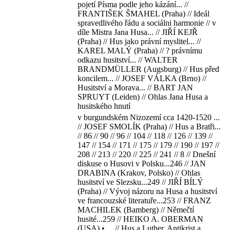
pojetí Písma podle jeho kázání... //
FRANTIŠEK ŠMAHEL (Praha) // Ideál
spravedlivého řádu a sociálni harmonie // v
díle Mistra Jana Husa... // JIŘÍ KEJŘ
(Praha) // Hus jako právní myslitel... //
KAREL MALÝ (Praha) // ? právnímu
odkazu husitství... // WALTER
BRANDMÜLLER (Augsburg) // Hus před
koncilem... // JOSEF VÁLKA (Brno) //
Husitství a Morava... // BART JAN
SPRUYT (Leiden) // Ohlas Jana Husa a
husitského hnutí
v burgundském Nizozemí cca 1420-1520 ...
// JOSEF SMOLÍK (Praha) // Hus a Bratři...
// 86 // 90 // 96 // 104 // 118 // 126 // 139 //
147 // 154 // 171 // 175 // 179 // 190 // 197 //
208 // 213 // 220 // 225 // 241 // 8 // Dnešní
diskuse o Husovi v Polsku...246 // JAN
DRABINA (Krakov, Polsko) // Ohlas
husitství ve Slezsku...249 // JIŘÍ BÍLÝ
(Praha) // Vývoj názoru na Husa a husitství
ve francouzské literatuře...253 // FRANZ
MACHILEK (Bamberg) // Němečtí
husité...259 // HEIKO A. OBERMAN
(USA) • ... // Hus a Luther. Antikrist a