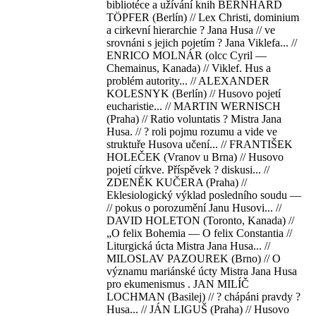
bibliotéce a užívání knih BERNHARD
TÖPFER (Berlín) // Lex Christi, dominium
a cirkevní hierarchie ? Jana Husa // ve
srovnáni s jejich pojetím ? Jana Viklefa... //
ENRICO MOLNÁR (olcc Cyril —
Chemainus, Kanada) // Viklef. Hus a
problém autority... // ALEXANDER
KOLESNYK (Berlín) // Husovo pojetí
eucharistie... // MARTIN WERNISCH
(Praha) // Ratio voluntatis ? Mistra Jana
Husa. // ? roli pojmu rozumu a vide ve
struktuře Husova učení... // FRANTIŠEK
HOLEČEK (Vranov u Brna) // Husovo
pojetí církve. Příspěvek ? diskusi... //
ZDENĚK KUČERA (Praha) //
Eklesiologický výklad posledního soudu —
// pokus o porozumění Janu Husovi... //
DAVID HOLETON (Toronto, Kanada) //
„O felix Bohemia — O felix Constantia //
Liturgická úcta Mistra Jana Husa... //
MILOSLAV PAZOUREK (Brno) // O
významu mariánské úcty Mistra Jana Husa
pro ekumenismus . JAN MILÍČ
LOCHMAN (Basilej) // ? chápáni pravdy ?
Husa... // JÁN LIGUŠ (Praha) // Husovo