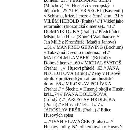
konfesi...21 // FERDINAND SEIBT
(Mnichov) ’ // ’Husitství v evropských
dějinách...25 // PETER SEGEL (Bayreuth)
// Schisma, krize, hereze a černá smrt...31 //
VILÉM HEROLD (Praha) ’ // f Viklef jako
reformátor (filozofická dimenze)...43 //
DOMINIK DUKA (Praha) // Předchůdci
Mistra Jana Husa (Konrád Waldhauser, //
Jan Milič z Kroměříže, Matěj z Janova)
...51 // MANFRED GERWING (Bochum)
// Takzvaná Devotio moderna...54 //
MALCOLM LAMBERT (Bristol) //
Dobové hereze...60 // MICHAL SVATOŠ
(Praha) ... // Husovi přátelé...63 // JANA
NECHUŤOVÁ (Brno) // Zeny v Husově
okolí. ? protiženským satirám husitské
doby...68 // MILOSLAV POLÍVKA
(Praha) // * Šlechta v Husově okolí a Husův
král...74 // IVANA DOLEJŠOVÁ
(Londýn) // JAROSLAV HRDLIČKA
(Praha) // e Hus a Páleč... I // 7 //
JAROSLAV ERŠIL (Praha) // Edice
Husových spisu
... // IVAN HLAVÁČEK (Praha) ... //
Husovy knihy. Několikero úvah o Husově