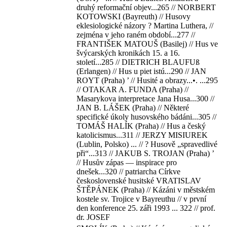
druhý reformační objev...265 // NORBERT
KOTOWSKI (Bayreuth) // Husovy
eklesiologické názory ? Martina Luthera, //
zejména v jeho raném období...277 //
FRANTIŠEK MATOUŠ (Basilej) // Hus ve
švýcarských kronikách 15. a 16.
století...285 // DIETRICH BLAUFUß
(Erlangen) // Hus u piet istú...290 // JAN
ROYT (Praha) ’ // Husité a obrazy...•. ...295
// OTAKAR A. FUNDA (Praha) //
Masarykova interpretace Jana Husa...300 //
JAN B. LÁŠEK (Praha) // Některé
specifické úkoly husovského bádáni...305 //
TOMÁŠ HALÍK (Praha) // Hus a český
katolicismus...311 // JERZY MISIUREK
(Lublin, Polsko) ... // ? Husově „spravedlivé
při“...313 // JAKUB S. TROJAN (Praha) ’
// Husův zápas — inspirace pro
dnešek...320 // patriarcha Církve
československé husitské VRATISLAV
ŠTĚPÁNEK (Praha) // Kázáni v městském
kostele sv. Trojice v Bayreuthu // v první
den konference 25. záři 1993 ... 322 // prof.
dr. JOSEF