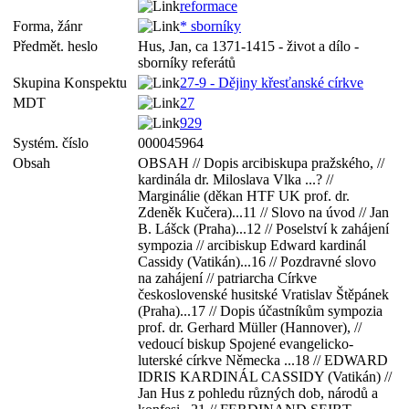
reformace
Forma, žánr
* sborníky
Předmět. heslo
Hus, Jan, ca 1371-1415 - život a dílo -
sborníky referátů
Skupina Konspektu
27-9 - Dějiny křesťanské církve
MDT
27
929
Systém. číslo
000045964
Obsah
OBSAH // Dopis arcibiskupa pražského, //
kardinála dr. Miloslava Vlka ...? //
Marginálie (děkan HTF UK prof. dr.
Zdeněk Kučera)...11 // Slovo na úvod // Jan
B. Lášck (Praha)...12 // Poselství k zahájení
sympozia // arcibiskup Edward kardinál
Cassidy (Vatikán)...16 // Pozdravné slovo
na zahájení // patriarcha Církve
československé husitské Vratislav Štěpánek
(Praha)...17 // Dopis účastníkům sympozia
prof. dr. Gerhard Müller (Hannover), //
vedoucí biskup Spojené evangelicko-
luterské církve Německa ...18 // EDWARD
IDRIS KARDINÁL CASSIDY (Vatikán) //
Jan Hus z pohledu různých dob, národů a