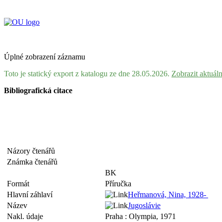
Úplné zobrazení záznamu
Toto je statický export z katalogu ze dne 28.05.2026.
Zobrazit aktuál
Bibliografická citace
Názory čtenářů
Známka čtenářů
BK
Formát
Příručka
Hlavní záhlaví
Heřmanová, Nina, 1928-
Název
Jugoslávie
Nakl. údaje
Praha : Olympia, 1971