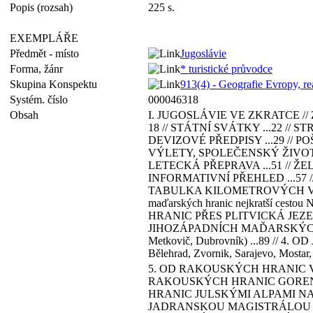
Popis (rozsah)
225 s.
EXEMPLÁŘE
Předmět - místo
Jugoslávie
Forma, žánr
* turistické průvodce
Skupina Konspektu
913(4) - Geografie Evropy, reá
Systém. číslo
000046318
Obsah
I. JUGOSLÁVIE VE ZKRATCE // 
18 // STÁTNÍ SVÁTKY ...22 /
DEVIZOVÉ PŘEDPISY ...29 // P
VÝLETY, SPOLEČENSKÝ ŽIVOT ..
LETECKÁ PŘEPRAVA ...51 // ŽE
INFORMATIVNÍ PŘEHLED ...57 
TABULKA KILOMETROVÝCH VZDÁL
maďarských hranic nejkratší ces
HRANIC PŘES PLITVICKÁ JEZERA DO 
JIHOZÁPADNÍCH MAĎARSKÝCH HRA
Metkovič, Dubrovník) ...89 /
Bělehrad, Zvornik, Sarajevo, Mostar, P
5. OD RAKOUSKÝCH HRANIC VÝCHO
RAKOUSKÝCH HRANIC GORENJSKEM 
HRANIC JULSKÝMI ALPAMI NA SLOV
JADRANSKOU MAGISTRÁLOU NA // C