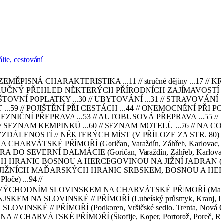
lie, cestování
ZEMĚPISNÁ CHARAKTERISTIKA ...11 // stručné dějiny ...1
/ STRUČNÝ PŘEHLED NĚKTERÝCH PŘÍRODNÍCH ZAJÍMAVOSTÍ . 
OŠTOVNÍ POPLATKY ...30 // UBYTOVÁNÍ ...31 // STRAVOVÁN
.59 // POJIŠTĚNÍ PŘI CESTÁCH ...44 // ONEMOCNĚNÍ PŘI PO
LEZNIČNÍ PŘEPRAVA ...53 // AUTOBUSOVÁ PŘEPRAVA ...55 
// SEZNAM KEMPINKÜ ...60 // SEZNAM MOTELŮ ...76 // NA
ENOSTÍ // NĚKTERÝCH MÍST (V PŘÍLOZE ZA STR. 80) // 
tou NA CHARVÁTSKÉ PŘÍMOŘÍ (Goričan, Varaždín, Záhřeb, Karlo
SEVERNÍ DALMÁCIE (Goričan, Varaždín, Záhřeb, Karlovac, Plitv
NIC BOSNOU A HERCEGOVINOU NA JIŽNÍ JADRAN (Goričan, Var
/ 4. OD JIŽNÍCH MAĎARSKÝCH HRANIC SRBSKEM, BOSNOU A HE
loče) ...94 //
DNÍM SLOVINSKEM NA CHARVÁTSKÉ PŘÍMOŘÍ (Maribor, Celje, 
NA SLOVINSKÉ // PŘÍMOŘÍ (Lubeíský průsmyk, Kranj, Lubla
INSKÉ // PŘÍMOŘÍ (Podkoren, Vršičské sedlo. Trenta, Nová G
HARVÁTSKÉ PŘÍMOŘÍ (Škofije, Koper, Portorož, Poreč, Rovini,