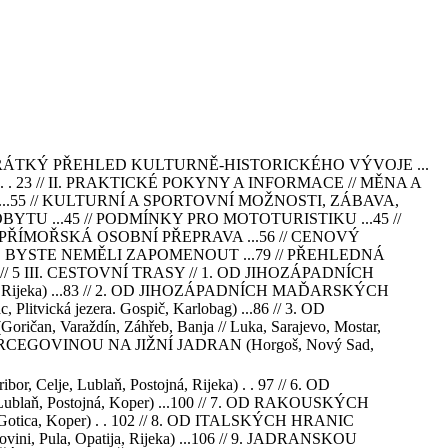
7 // KRÁTKÝ PŘEHLED KULTURNĚ-HISTORICKÉHO VÝVOJE ...
. 23 // II. PRAKTICKÉ POKYNY A INFORMACE // MĚNA A
Í ...55 // KULTURNÍ A SPORTOVNÍ MOŽNOSTI, ZÁBAVA,
BYTU ...45 // PODMÍNKY PRO MOTOTURISTIKU ...45 //
// PŘÍMOŘSKÁ OSOBNÍ PŘEPRAVA ...56 // CENOVÝ
 CO BYSTE NEMĚLI ZAPOMENOUT ...79 // PŘEHLEDNÁ
5 III. CESTOVNÍ TRASY // 1. OD JIHOZÁPADNÍCH
vac, Rijeka) ...83 // 2. OD JIHOZÁPADNÍCH MAĎARSKÝCH
ická jezera. Gospič, Karlobag) ...86 // 3. OD
aždín, Záhřeb, Banja // Luka, Sarajevo, Mostar,
RCEGOVINOU NA JIŽNÍ JADRAN (Horgoš, Nový Sad,
Lublaň, Postojná, Rijeka) . . 97 // 6. OD
ň, Postojná, Koper) ...100 // 7. OD RAKOUSKÝCH
otica, Koper) . . 102 // 8. OD ITALSKÝCH HRANIC
 Pula, Opatija, Rijeka) ...106 // 9. JADRANSKOU