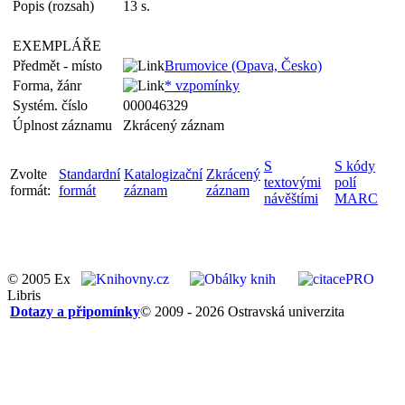
Popis (rozsah)
13 s.
EXEMPLÁŘE
Předmět - místo
Brumovice (Opava, Česko)
Forma, žánr
* vzpomínky
Systém. číslo
000046329
Úplnost záznamu
Zkrácený záznam
S
S kódy
Zvolte
Standardní
Katalogizační
Zkrácený
textovými
polí
formát:
formát
záznam
záznam
návěštími
MARC
© 2005 Ex
Libris
Dotazy a připomínky
© 2009 - 2026 Ostravská univerzita