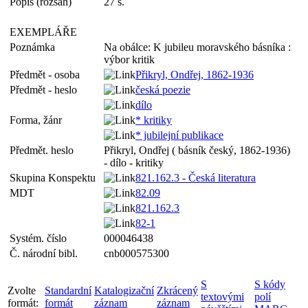
Popis (rozsah)
27 s.
EXEMPLÁŘE
Poznámka
Na obálce: K jubileu moravského básníka :
výbor kritik
Předmět - osoba
Přikryl, Ondřej, 1862-1936
Předmět - heslo
česká poezie
dílo
Forma, žánr
* kritiky
* jubilejní publikace
Předmět. heslo
Přikryl, Ondřej ( básník český, 1862-1936)
- dílo - kritiky
Skupina Konspektu
821.162.3 - Česká literatura
MDT
82.09
821.162.3
82-1
Systém. číslo
000046438
Č. národní bibl.
cnb000575300
S
S kódy
Zvolte
Standardní
Katalogizační
Zkrácený
textovými
polí
formát:
formát
záznam
záznam