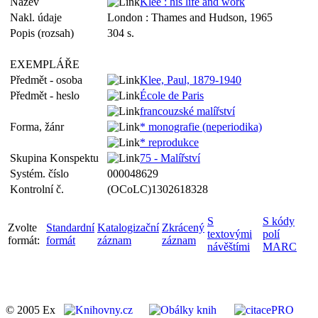
Název
Klee : his life and work
Nakl. údaje
London : Thames and Hudson, 1965
Popis (rozsah)
304 s.
EXEMPLÁŘE
Předmět - osoba
Klee, Paul, 1879-1940
Předmět - heslo
École de Paris
francouzské malířství
Forma, žánr
* monografie (neperiodika)
* reprodukce
Skupina Konspektu
75 - Malířství
Systém. číslo
000048629
Kontrolní č.
(OCoLC)1302618328
S
S kódy
Zvolte
Standardní
Katalogizační
Zkrácený
textovými
polí
formát:
formát
záznam
záznam
návěštími
MARC
© 2005 Ex