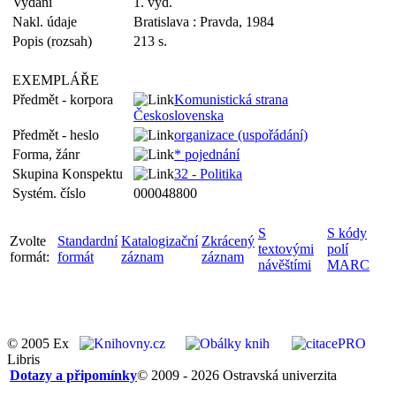
Vydání
1. vyd.
Nakl. údaje
Bratislava : Pravda, 1984
Popis (rozsah)
213 s.
EXEMPLÁŘE
Předmět - korpora
Komunistická strana
Československa
Předmět - heslo
organizace (uspořádání)
Forma, žánr
* pojednání
Skupina Konspektu
32 - Politika
Systém. číslo
000048800
S
S kódy
Zvolte
Standardní
Katalogizační
Zkrácený
textovými
polí
formát:
formát
záznam
záznam
návěštími
MARC
© 2005 Ex
Libris
Dotazy a připomínky
© 2009 - 2026 Ostravská univerzita