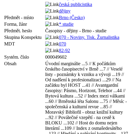
česká publicistika
dějiny
Předmět - místo
Brno (Česko)
Forma, žánr
* studie
Předmět. heslo
Časopisy - dějiny - Brno - studie
Skupina Konspektu
070 - Noviny. Tisk. Žurnalistika
MDT
070
82-92
Systém. číslo
000049602
Obsah
Úvodní marginálie ...5 // К počátkům
českého časopisectví v Brně ...7 // Veselé
listy - poznámky k vzniku a vývoji ...19 //
Od nadšení k profesionalizaci ...29 // Na
začátku byl HOST ...41 // Avantgardní
časopisy: Pásmo, Horizont, Telehor ...44 //
Bytová kultura ...52 // Index mezi válkami
...60 // Brněnská léta Salonu ...75 // Měsíc -
společenská a kulturní revue ...85 //
Moravský Bibliofil - obraz knižní kultury
...92 // Poválečné vzepětí - na cestě k
BLOKU ...102 // Host do domu nejen
literární ...109 // Index z osmašedesátého
...123 // Hledání a nalézání kontinuity ...137