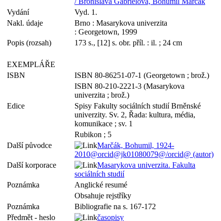
/ Bronislava Gabrielová, Bohumil Marčák
Vydání
Vyd. 1.
Nakl. údaje
Brno : Masarykova univerzita
: Georgetown, 1999
Popis (rozsah)
173 s., [12] s. obr. příl. : il. ; 24 cm
EXEMPLÁŘE
ISBN
ISBN 80-86251-07-1 (Georgetown ; brož.)
ISBN 80-210-2221-3 (Masarykova
univerzita ; brož.)
Edice
Spisy Fakulty sociálních studií Brněnské
univerzity. Sv. 2, Řada: kultura, média,
komunikace ; sv. 1
Rubikon ; 5
Další původce
Marčák, Bohumil, 1924-
2010@orcid@jk01080079@/orcid@ (autor)
Další korporace
Masarykova univerzita. Fakulta
sociálních studií
Poznámka
Anglické resumé
Obsahuje rejstříky
Poznámka
Bibliografie na s. 167-172
Předmět - heslo
časopisy