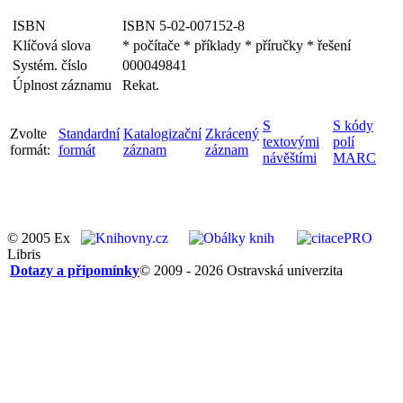
ISBN
ISBN 5-02-007152-8
Klíčová slova
* počítače * příklady * příručky * řešení
Systém. číslo
000049841
Úplnost záznamu
Rekat.
S
S kódy
Zvolte
Standardní
Katalogizační
Zkrácený
textovými
polí
formát:
formát
záznam
záznam
návěštími
MARC
© 2005 Ex
Libris
Dotazy a připomínky
© 2009 - 2026 Ostravská univerzita