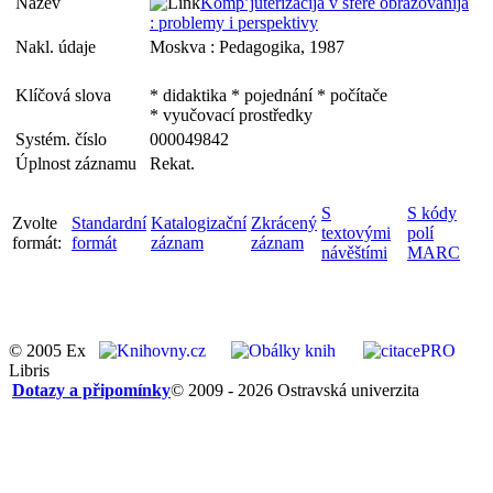
Název
Komp’juterizacija v sfere obrazovanija
: problemy i perspektivy
Nakl. údaje
Moskva : Pedagogika, 1987
Klíčová slova
* didaktika * pojednání * počítače
* vyučovací prostředky
Systém. číslo
000049842
Úplnost záznamu
Rekat.
S
S kódy
Zvolte
Standardní
Katalogizační
Zkrácený
textovými
polí
formát:
formát
záznam
záznam
návěštími
MARC
© 2005 Ex
Libris
Dotazy a připomínky
© 2009 - 2026 Ostravská univerzita