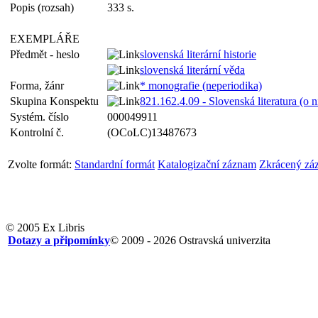
Popis (rozsah)
333 s.
EXEMPLÁŘE
Předmět - heslo
slovenská literární historie
slovenská literární věda
Forma, žánr
* monografie (neperiodika)
Skupina Konspektu
821.162.4.09 - Slovenská literatura (o n
Systém. číslo
000049911
Kontrolní č.
(OCoLC)13487673
Zvolte formát:
Standardní formát
Katalogizační záznam
Zkrácený zá
© 2005 Ex Libris
Dotazy a připomínky
© 2009 - 2026 Ostravská univerzita