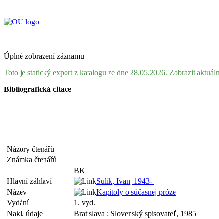
Úplné zobrazení záznamu
Toto je statický export z katalogu ze dne 28.05.2026.
Zobrazit aktuál
Bibliografická citace
Názory čtenářů
Známka čtenářů
BK
Hlavní záhlaví
Sulík, Ivan, 1943-
Název
Kapitoly o súčasnej próze
Vydání
1. vyd.
Nakl. údaje
Bratislava : Slovenský spisovateľ, 1985