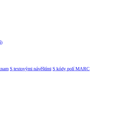
í)
znam
S textovými návěštími
S kódy polí MARC