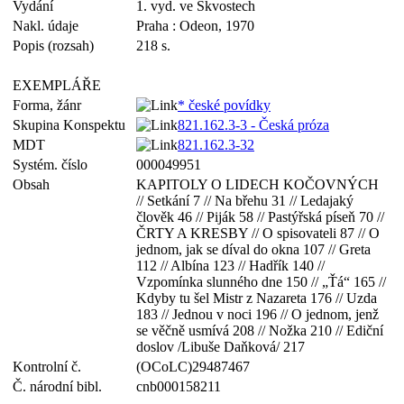
Vydání
1. vyd. ve Skvostech
Nakl. údaje
Praha : Odeon, 1970
Popis (rozsah)
218 s.
EXEMPLÁŘE
Forma, žánr
* české povídky
Skupina Konspektu
821.162.3-3 - Česká próza
MDT
821.162.3-32
Systém. číslo
000049951
Obsah
KAPITOLY O LIDECH KOČOVNÝCH
// Setkání 7 // Na břehu 31 // Ledajaký
člověk 46 // Piják 58 // Pastýřská píseň 70 //
ČRTY A KRESBY // O spisovateli 87 // O
jednom, jak se díval do okna 107 // Greta
112 // Albína 123 // Hadřík 140 //
Vzpomínka slunného dne 150 // „Ťá“ 165 //
Kdyby tu šel Mistr z Nazareta 176 // Uzda
183 // Jednou v noci 196 // O jednom, jenž
se věčně usmívá 208 // Nožka 210 // Ediční
doslov /Libuše Daňková/ 217
Kontrolní č.
(OCoLC)29487467
Č. národní bibl.
cnb000158211