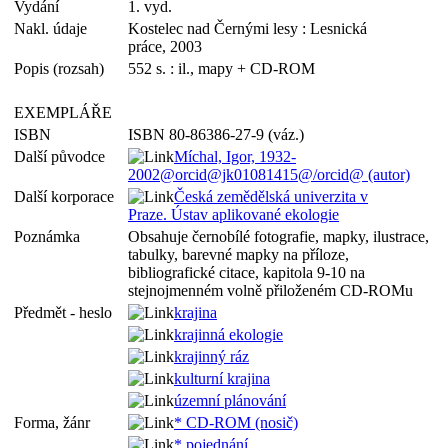
Vydání
1. vyd.
Nakl. údaje
Kostelec nad Černými lesy : Lesnická
práce, 2003
Popis (rozsah)
552 s. : il., mapy + CD-ROM
EXEMPLÁŘE
ISBN
ISBN 80-86386-27-9 (váz.)
Další původce
Míchal, Igor, 1932-
2002@orcid@jk01081415@/orcid@ (autor)
Další korporace
Česká zemědělská univerzita v
Praze. Ústav aplikované ekologie
Poznámka
Obsahuje černobílé fotografie, mapky, ilustrace,
tabulky, barevné mapky na příloze,
bibliografické citace, kapitola 9-10 na
stejnojmenném volně přiloženém CD-ROMu
Předmět - heslo
krajina
krajinná ekologie
krajinný ráz
kulturní krajina
územní plánování
Forma, žánr
* CD-ROM (nosič)
* pojednání