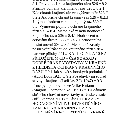
8.1. Právo a ochrana krajinného rázu 526 // 8.2.
Principy ochrany krajinného rázu 528 // 8.2.1
Kde chránit krajinný ráz ve zvýšené míře 528 //
8.2.2 Jak přísně chránit krajinný ráz 529 // 8.2.3
Jakým způsobem chránit krajinný ráz 530 //
8.3. Vymezení pojmů v ochraně krajinného
rázu 531 // 8.4. Metodické zásady hodnocení
krajinného rázu 536 // 8.4.1 Hodnocení na
celostátní úrovni 536 // 8.4.2 Hodnocení na
místní úrovni 536 // 8.5. Metodické zásady
posuzování zásahu do krajinného rázu 538 //
barevné přílohy 541 // KAPITOLY 9 A 10 NA
PŘILOŽENÉM CD // Část 9 ZÁSADY
DOBRÉ PRAXE VÝSTAVBY V KRAJINÉ
Z HLEDISKA OCHRANY KRAJINNÉHO
RÁZU // 9.1 Jak stavět v horských podmínkách
(Adolf Loos 1921) // 9.2 Požadavky na soulad
stavby s krajinou (Ladislav Žák 1947) // 9.3
Principy uplatňované ve Velké Británii
(Magnus Fladmark a kol. 1991) // 9.4 Základy
slušného chování nové stavby na české vesnici
(Jiří Škabrada 2001) // Část 10 UKÁZKY
HODNOCENÍ VLIVU INVESTIČNÍHO
ZÁMĚRU NA KRAJINNÝ RÁZ A
UPLATNĚNÍ REGULATIVŮ V ÚZEMNĚ