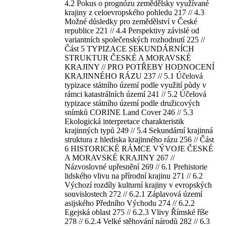
4.2 Pokus o prognózu zemědělsky využívané
krajiny z celoevropského pohledu 217 // 4.3
Možné důsledky pro zemědělství v České
republice 221 // 4.4 Perspektivy závislé od
variantních společenských rozhodnutí 225 //
Část 5 TYPIZACE SEKUNDÁRNÍCH
STRUKTUR ČESKÉ A MORAVSKÉ
KRAJINY // PRO POTŘEBY HODNOCENÍ
KRAJINNÉHO RÁZU 237 // 5.1 Účelová
typizace státního území podle využití půdy v
rámci katastrálních území 241 // 5.2 Účelová
typizace státního území podle družicových
snímků CORINE Land Cover 246 // 5.3
Ekologická interpretace charakteristik
krajinných typů 249 // 5.4 Sekundární krajinná
struktura z hlediska krajinného rázu 256 // Část
6 HISTORICKÉ RÁMCE VÝVOJE ČESKÉ
A MORAVSKÉ KRAJINY 267 //
Názvoslovné upřesnění 269 // 6.1 Prehistorie
lidského vlivu na přírodní krajinu 271 // 6.2
Výchozí rozdíly kulturní krajiny v evropských
souvislostech 272 // 6.2.1 Záplavová území
asijského Předního Východu 274 // 6.2.2
Egejská oblast 275 // 6.2.3 Vlivy Římské říše
278 // 6.2.4 Velké stěhování národů 282 // 6.3