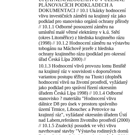
PLÁNOVACÍCH PODKLADECH A
DOKUMENTACI // 10.1 Ukázky hodnocení
vlivu investičních záměrů na krajinný ráz jako
podklad pro stanovisko orgánů ochrany přírody
// 10.1.1 Odborné posouzení záměru na
umístění malé větrné elektrárny v k.ú. Stětí
(okres Litoměřice) z hlediska krajinného rázu
(1998) // 10.1.2 Hodnocení záměru na výstavbu
tobogánu na Máchově jezeře z hlediska
ochrany krajinného rázu (podklad pro okresní
úřad Česká Lípa 2000) //
10.1.3 Hodnocení vlivů provozu lomu Bmiště
na krajinný ráz v souvislosti s doporučenou
variantou postupu těžby na Tlustci (doplněk
hodnocení vlivů na životní prostředí, vyžádaný
jako podklad pro správní řízení okresním
úřadem Česká Lípa 1998) // 10.1.4 Odborné
stanovisko ? materiálu "Hodnocení vlivu
dálnice D8 pro úsek v prostoru správního
území Trmice, Libouchec a Petrovice na
krajinný ráz", vyžádané okresním úřadem Ústí
nad Labem,referátem životního prostředí (2000)
// 10.1.5 Znalecký posudek ve věci vlivu
navrhované stavby "Výstavba rodinných domů