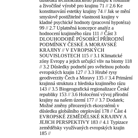
důsledků technokratického přístupu k rostlinné
a živočišné výrobě pro krajinu 71 // 2.6 Ke
konstituování estetiky krajiny 74 // Jak se mění
smyslově postižitelné vlastnosti krajiny v
kladné psychické hodnoty (pracovní hypotéza)
99 // 2.7 Uplatněná koncepce analýz a
hodnocení krajinného rázu 111 // Část 3
DLOUHODOBĚ PŮSOBÍCÍ PŘÍRODNÍ
PODMÍNKY ČESKÉ A MORAVSKÉ
KRAJINY // V EVROPSKÝCH
SOUVISLOSTECH 115 // 3.1 Klimatické
zóny Evropy a jejich určující vliv na biomy 118
// 3.2 Důsledky podnebí pro světelnou pohodu
evropských krajin 127 // 3.3 Hrubé rysy
geodiverzity Čech a Moravy 135 // 3.4 Primární
krajinná struktura z hlediska krajinného rázu
143 // 3.5 Biogeografická regionalizace České
republiky 153 // 3.6 Holocénní vývoj přírodní
krajiny na našem území 177 // 3.7 Dodatek;
Možné změny přirozených ekosystémů v
důsledku globálního oteplování 178 // Část 4
EVROPSKÉ ZEMĚDĚLSKÉ KRAJINY A
JEJICH PERSPEKTIVY 183 // 4.1 Typizace
zemědělsky využívaných evropských krajin
185 //