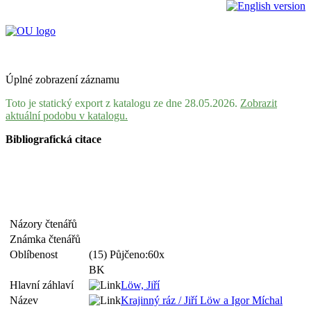
Úplné zobrazení záznamu
Toto je statický export z katalogu ze dne 28.05.2026.
Zobrazit
aktuální podobu v katalogu.
Bibliografická citace
Názory čtenářů
Známka čtenářů
Oblíbenost
(15) Půjčeno:60x
BK
Hlavní záhlaví
Löw, Jiří
Název
Krajinný ráz / Jiří Löw a Igor Míchal