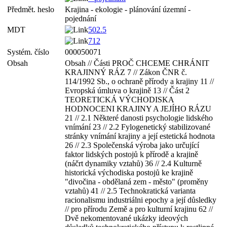
Předmět. heslo
Krajina - ekologie - plánování územní -
pojednání
MDT
502.5
712
Systém. číslo
000050071
Obsah
Obsah // Části PROČ CHCEME CHRÁNIT
KRAJINNÝ RÁZ 7 // Zákon ČNR č.
114/1992 Sb., o ochraně přírody a krajiny 11 //
Evropská úmluva o krajině 13 // Část 2
TEORETICKÁ VÝCHODISKA
HODNOCENI KRAJINY A JEJÍHO RÁZU
21 // 2.1 Některé danosti psychologie lidského
vnímání 23 // 2.2 Fylogenetický stabilizované
stránky vnímání krajiny a její estetická hodnota
26 // 2.3 Společenská výroba jako určující
faktor lidských postojů k přírodě a krajině
(náčrt dynamiky vztahů) 36 // 2.4 Kulturně
historická východiska postojů ke krajině
"divočina - obdělaná zem - město" (proměny
vztahů) 41 // 2.5 Technokratická varianta
racionalismu industriálni epochy a její důsledky
// pro přírodu Země a pro kulturní krajinu 62 //
Dvě nekomentované ukázky ideových