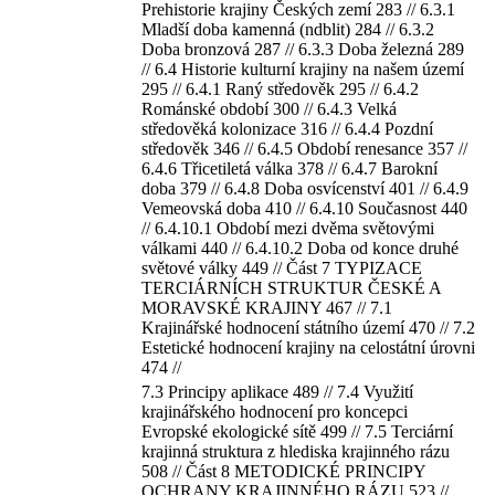
Prehistorie krajiny Českých zemí 283 // 6.3.1
Mladší doba kamenná (ndblit) 284 // 6.3.2
Doba bronzová 287 // 6.3.3 Doba železná 289
// 6.4 Historie kulturní krajiny na našem území
295 // 6.4.1 Raný středověk 295 // 6.4.2
Románské období 300 // 6.4.3 Velká
středověká kolonizace 316 // 6.4.4 Pozdní
středověk 346 // 6.4.5 Období renesance 357 //
6.4.6 Třicetiletá válka 378 // 6.4.7 Barokní
doba 379 // 6.4.8 Doba osvícenství 401 // 6.4.9
Vemeovská doba 410 // 6.4.10 Současnost 440
// 6.4.10.1 Období mezi dvěma světovými
válkami 440 // 6.4.10.2 Doba od konce druhé
světové války 449 // Část 7 TYPIZACE
TERCIÁRNÍCH STRUKTUR ČESKÉ A
MORAVSKÉ KRAJINY 467 // 7.1
Krajinářské hodnocení státního území 470 // 7.2
Estetické hodnocení krajiny na celostátní úrovni
474 //
7.3 Principy aplikace 489 // 7.4 Využití
krajinářského hodnocení pro koncepci
Evropské ekologické sítě 499 // 7.5 Terciární
krajinná struktura z hlediska krajinného rázu
508 // Část 8 METODICKÉ PRINCIPY
OCHRANY KRAJINNÉHO RÁZU 523 //