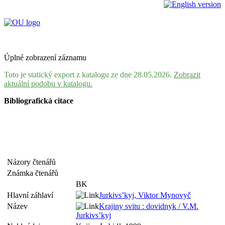
Úplné zobrazení záznamu
Toto je statický export z katalogu ze dne 28.05.2026.
Zobrazit
aktuální podobu v katalogu.
Bibliografická citace
Názory čtenářů
Známka čtenářů
BK
Hlavní záhlaví
Jurkivs’kyj, Viktor Mynovyč
Název
Krajiny svitu : dovidnyk / V.M.
Jurkivs’kyj