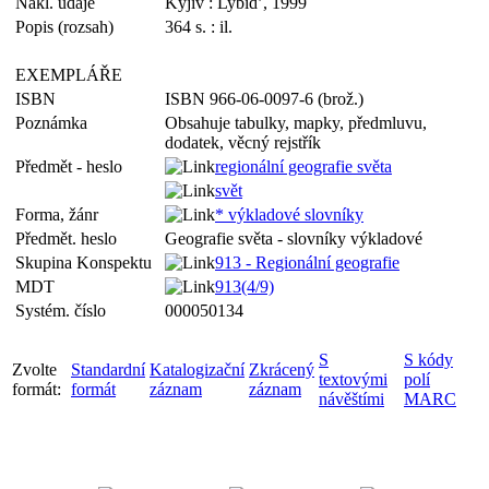
Nakl. údaje
Kyjiv : Lybid’, 1999
Popis (rozsah)
364 s. : il.
EXEMPLÁŘE
ISBN
ISBN 966-06-0097-6 (brož.)
Poznámka
Obsahuje tabulky, mapky, předmluvu,
dodatek, věcný rejstřík
Předmět - heslo
regionální geografie světa
svět
Forma, žánr
* výkladové slovníky
Předmět. heslo
Geografie světa - slovníky výkladové
Skupina Konspektu
913 - Regionální geografie
MDT
913(4/9)
Systém. číslo
000050134
S
S kódy
Zvolte
Standardní
Katalogizační
Zkrácený
textovými
polí
formát:
formát
záznam
záznam
návěštími
MARC