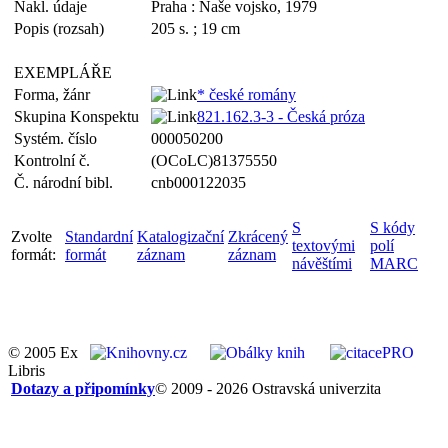
Nakl. údaje
Praha : Naše vojsko, 1979
Popis (rozsah)
205 s. ; 19 cm
EXEMPLÁŘE
Forma, žánr
* české romány
Skupina Konspektu
821.162.3-3 - Česká próza
Systém. číslo
000050200
Kontrolní č.
(OCoLC)81375550
Č. národní bibl.
cnb000122035
S
S kódy
Zvolte
Standardní
Katalogizační
Zkrácený
textovými
polí
formát:
formát
záznam
záznam
návěštími
MARC
© 2005 Ex
Libris
Dotazy a připomínky
© 2009 - 2026 Ostravská univerzita