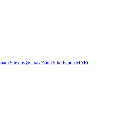
znam
S textovými návěštími
S kódy polí MARC