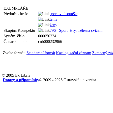
EXEMPLÁŘE
Předmět - heslo
sportovní soutěže
tenis
ženy
Skupina Konspektu
796 - Sport. Hry. Tělesná cvičení
Systém. číslo
000050234
Č. národní bibl.
cnb000232966
Zvolte formát:
Standardní formát
Katalogizační záznam
Zkrácený zá
© 2005 Ex Libris
Dotazy a připomínky
© 2009 - 2026 Ostravská univerzita