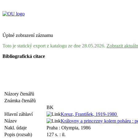
Úplné zobrazení záznamu
Toto je statický export z katalogu ze dne 28.05.2026.
Zobrazit aktuál
Bibliografická citace
Názory čtenářů
Známka čtenářů
BK
Hlavní záhlaví
Kreuz, František, 1919-1980
Název
Královny a princezny kolem poháru : p
Nakl. údaje
Praha : Olympia, 1986
Popis (rozsah)
127 s. : il.