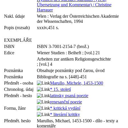
Übersetzung und Kommentar) / Christine
Harrauer
Nakl. údaje
Wien : Verlag der Österreichischen Akademie
der Wissenschaften, 1994
Popis (rozsah)
xxxiv,451 s.
EXEMPLÁŘE
ISBN
ISBN 3-7001-2154-7 (brož.)
Edice
Wiener Studien : Beiheft ; [vol.] 21
Arbeiten zur antiken Religionsgeschichte
; [vol.] 4
Poznámka
Obsahuje poznámky pod čarou, úvod
Poznámka
Bibliografie na s. [448]-451
Předmět - osoba
Marullo, Michele, 1453-1500
Chronolog. údaj
* 15. století
Předmět - heslo
latinsky psaná poezie
renesanční poezie
Forma, žánr
* kritická vydání
* literární kritiky
Předmět. heslo
Marullus, Michael, 1453-1500 - dílo - texty a
komentáře