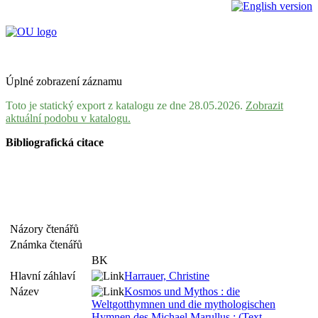
Úplné zobrazení záznamu
Toto je statický export z katalogu ze dne 28.05.2026.
Zobrazit
aktuální podobu v katalogu.
Bibliografická citace
Názory čtenářů
Známka čtenářů
BK
Hlavní záhlaví
Harrauer, Christine
Název
Kosmos und Mythos : die
Weltgotthymnen und die mythologischen
Hymnen des Michael Marullus : (Text,