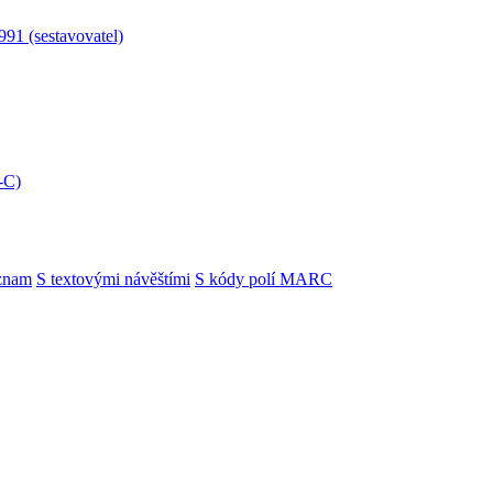
991 (sestavovatel)
-C)
znam
S textovými návěštími
S kódy polí MARC