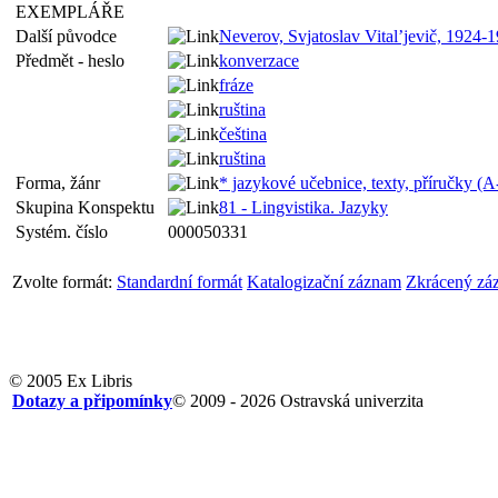
EXEMPLÁŘE
Další původce
Neverov, Svjatoslav Vital’jevič, 1924-1
Předmět - heslo
konverzace
fráze
ruština
čeština
ruština
Forma, žánr
* jazykové učebnice, texty, příručky (A
Skupina Konspektu
81 - Lingvistika. Jazyky
Systém. číslo
000050331
Zvolte formát:
Standardní formát
Katalogizační záznam
Zkrácený zá
© 2005 Ex Libris
Dotazy a připomínky
© 2009 - 2026 Ostravská univerzita