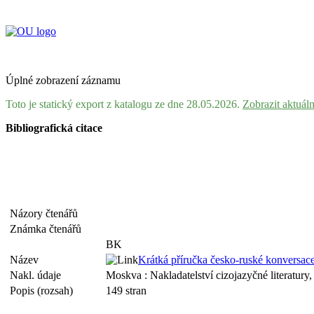
Úplné zobrazení záznamu
Toto je statický export z katalogu ze dne 28.05.2026.
Zobrazit aktuál
Bibliografická citace
Názory čtenářů
Známka čtenářů
BK
Název
Krátká příručka česko-ruské konversac
Nakl. údaje
Moskva : Nakladatelství cizojazyčné literatury
Popis (rozsah)
149 stran