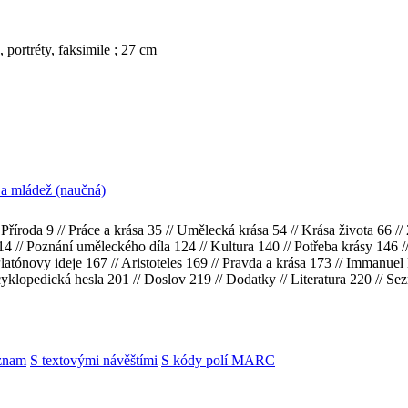
, portréty, faksimile ; 27 cm
i a mládež (naučná)
// Příroda 9 // Práce a krása 35 // Umělecká krása 54 // Krása života 66
14 // Poznání uměleckého díla 124 // Kultura 140 // Potřeba krásy 146 /
latónovy ideje 167 // Aristoteles 169 // Pravda a krása 173 // Immanuel 
cyklopedická hesla 201 // Doslov 219 // Dodatky // Literatura 220 // Sez
znam
S textovými návěštími
S kódy polí MARC