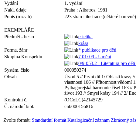
Vydání
1. vydání
Nakl. údaje
Praha : Albatros, 1981
Popis (rozsah)
223 stran : ilustrace (některé barevné)
EXEMPLÁŘE
Předmět - heslo
estetika
krása
Forma, žánr
* publikace pro děti
Skupina Konspektu
7.01/.09 - Umění
0/9-053.2 - Literatura pro dět
Systém. číslo
000050374
Obsah
Úvod 5 // První díl 1/ Oblasti krásy 
vlastnosti 106 // Přítomnost vědomí 1
Pythagorejská harmonie čísel 163 // P
život 193 // Smysl krásy 194 // 2/ En
Kontrolní č.
(OCoLC)42145729
Č. národní bibl.
cnb000156816
Zvolte formát:
Standardní formát
Katalogizační záznam
Zkrácený zá