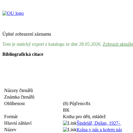
Úplné zobrazení záznamu
Toto je statický export z katalogu ze dne 28.05.2026.
Zobrazit aktuál
Bibliografická citace
Názory čtenářů
Známka čtenářů
Oblíbenost
(8) Půjčeno:8x
BK
Formát
Kniha pro děti, mládež
Hlavní záhlaví
Šindelář, Dušan, 1927-
Název
Krása v nás a kolem nás