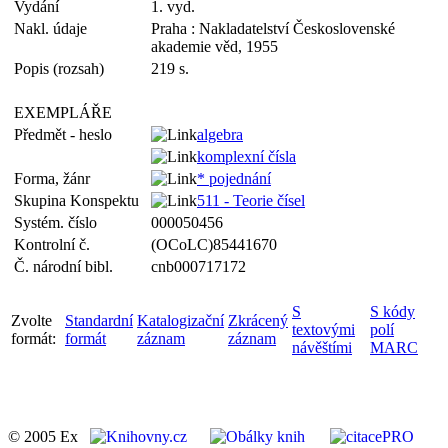
Vydání
1. vyd.
Nakl. údaje
Praha : Nakladatelství Československé
akademie věd, 1955
Popis (rozsah)
219 s.
EXEMPLÁŘE
Předmět - heslo
algebra
komplexní čísla
Forma, žánr
* pojednání
Skupina Konspektu
511 - Teorie čísel
Systém. číslo
000050456
Kontrolní č.
(OCoLC)85441670
Č. národní bibl.
cnb000717172
S
S kódy
Zvolte
Standardní
Katalogizační
Zkrácený
textovými
polí
formát:
formát
záznam
záznam
návěštími
MARC
© 2005 Ex