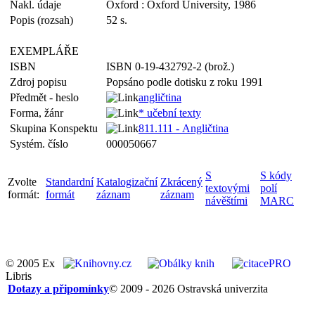
Nakl. údaje
Oxford : Oxford University, 1986
Popis (rozsah)
52 s.
EXEMPLÁŘE
ISBN
ISBN 0-19-432792-2 (brož.)
Zdroj popisu
Popsáno podle dotisku z roku 1991
Předmět - heslo
angličtina
Forma, žánr
* učební texty
Skupina Konspektu
811.111 - Angličtina
Systém. číslo
000050667
S
S kódy
Zvolte
Standardní
Katalogizační
Zkrácený
textovými
polí
formát:
formát
záznam
záznam
návěštími
MARC
© 2005 Ex
Libris
Dotazy a připomínky
© 2009 - 2026 Ostravská univerzita